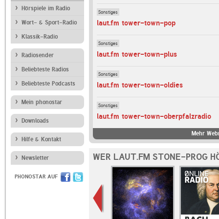
Hörspiele im Radio
Sonstiges
laut.fm tower-town-pop
Wort- & Sport-Radio
Klassik-Radio
Sonstiges
laut.fm tower-town-plus
Radiosender
Beliebteste Radios
Sonstiges
Beliebteste Podcasts
laut.fm tower-town-oldies
Mein phonostar
Sonstiges
laut.fm tower-town-oberpfalzradio
Downloads
Mehr Webr
Hilfe & Kontakt
WER LAUT.FM STONE-PROG H
Newsletter
PHONOSTAR AUF