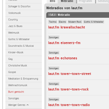
Info
Webradio
Programm
Sendun
Schlager & Discofox
Webradios von laut.fm
Volksmusik
15831 Webradio
Country
Techno
Electro
Modern Rock
Gothic & Mittelalter
Jazz & Blues
laut.fm krawallschacht
Weltmusik
Sonstiges
Gothic & Mittelalter
laut.fm eisenerz-fm
Soundtracks & Musical
Kinder-Musik
Sonstiges
laut.fm echotones
Gay
Christliche Musik
Sonstiges
Gospel
laut.fm tower-town-street
Meditation & Entspannung
Sonstiges
Weihnachtsmusik
laut.fm tower-town-rock
Bunt gemischt
Sonstiges
Sonstiges
laut.fm tower-town-radio
Weniger Genres