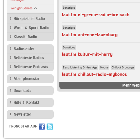
Sonstiges
Weniger Genres
laut.fm el-greco-radio-breisach
Hörspiele im Radio
Sonstiges
Wort- & Sport-Radio
laut.fm antenne-lauenburg
Klassik-Radio
Sonstiges
Radiosender
laut.fm kultur-mit-harry
Beliebteste Radios
Beliebteste Podcasts
Easy Listening & New Age
House
Chillout & Lounge
laut.fm chillout-radio-mykonos
Mein phonostar
Mehr Webr
Downloads
Hilfe & Kontakt
Newsletter
PHONOSTAR AUF