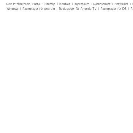
Dein Internetradio-Portal :
Sitemap
|
Kontakt
|
Impressum
|
Datenschutz
|
Entwickler
|
Windows
|
Radioplayer für Android
|
Radioplayer für Android TV
|
Radioplayer für iOS
|
R