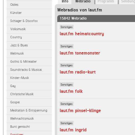
Info
Webradio
Programm
Sendun
Oldies
Webradios von laut.fm
Künstler
15842 Webradio
Schlager & Discofox
Sonstiges
Volksmusik
laut.fm heimatcountry
Country
Jazz & Blues
Sonstiges
laut.fm tonemonster
Weltmusik
Gothic & Mittelalter
Sonstiges
Soundtracks & Musical
laut.fm radio-kurt
Kinder-Musik
Sonstiges
Gay
laut.fm folk
Christliche Musik
Gospel
Sonstiges
laut.fm pinsel-klinge
Meditation & Entspannung
Weihnachtsmusik
Sonstiges
Bunt gemischt
laut.fm ingrid
Sonstiges