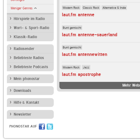
Modern Rock
Classic Rock
Alternative & Indie
Weniger Genres
laut.fm antenne
Hörspiele im Radio
Bunt gemischt
Wort- & Sport-Radio
laut.fm antenne-sauerland
Klassik-Radio
Bunt gemischt
Radiosender
laut.fm antennewitten
Beliebteste Radios
Beliebteste Podcasts
Modern Rock
Jazz
laut.fm apostrophe
Mein phonostar
Mehr Webr
Downloads
Hilfe & Kontakt
Newsletter
PHONOSTAR AUF