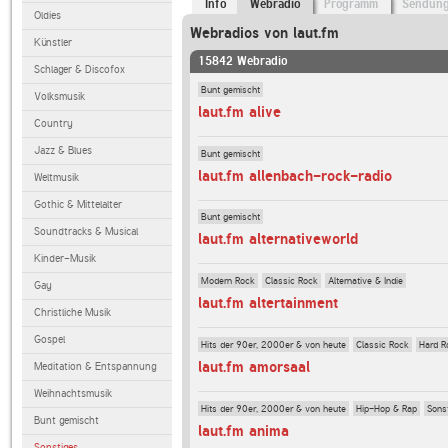
Info
Webradio
Programm
Sendun
Oldies
Webradios von laut.fm
Künstler
15842 Webradio
Schlager & Discofox
Bunt gemischt
Volksmusik
laut.fm alive
Country
Jazz & Blues
Bunt gemischt
laut.fm allenbach-rock-radio
Weltmusik
Gothic & Mittelalter
Bunt gemischt
Soundtracks & Musical
laut.fm alternativeworld
Kinder-Musik
Modern Rock
Classic Rock
Alternative & Indie
Gay
laut.fm altertainment
Christliche Musik
Gospel
Hits der 90er, 2000er & von heute
Classic Rock
Hard R
laut.fm amorsaal
Meditation & Entspannung
Weihnachtsmusik
Hits der 90er, 2000er & von heute
Hip-Hop & Rap
Sons
Bunt gemischt
laut.fm anima
Sonstiges