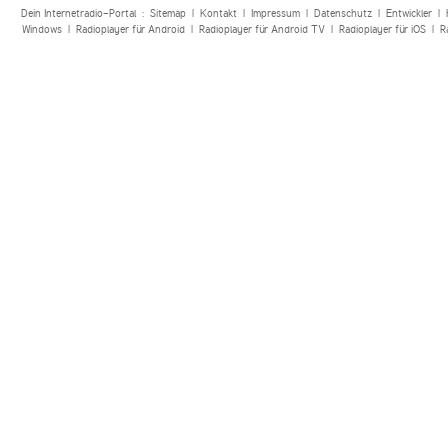
Dein Internetradio-Portal :
Sitemap
|
Kontakt
|
Impressum
|
Datenschutz
|
Entwickler
|
Windows
|
Radioplayer für Android
|
Radioplayer für Android TV
|
Radioplayer für iOS
|
R