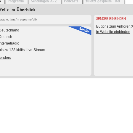
o
Programm
Sendungen A-Z
Podcasts
zuletzt gespielte Titel
felix im Überblick
SENDER EINBINDEN
adio: laut.fm supremefelix
Buttons zum Anhören
Deutschland
in Website einbinden
Deutsch
Internetradio
bis zu 128 kbit/s Live-Stream
Senders