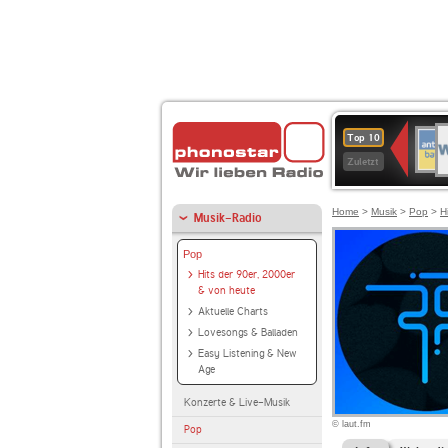
W
ANT
Top 10
2
BAY
Zuletzt
Home
>
Musik
>
Pop
>
H
Musik-Radio
Pop
Hits der 90er, 2000er
& von heute
Aktuelle Charts
Lovesongs & Balladen
Easy Listening & New
Age
Konzerte & Live-Musik
© laut.fm
Pop