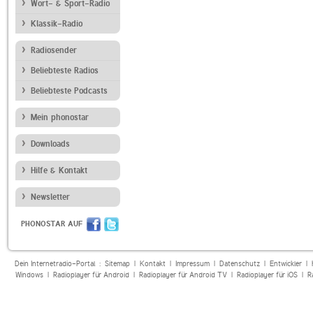
Wort- & Sport-Radio
Klassik-Radio
Radiosender
Beliebteste Radios
Beliebteste Podcasts
Mein phonostar
Downloads
Hilfe & Kontakt
Newsletter
PHONOSTAR AUF
Dein Internetradio-Portal :
Sitemap
|
Kontakt
|
Impressum
|
Datenschutz
|
Entwickler
|
Windows
|
Radioplayer für Android
|
Radioplayer für Android TV
|
Radioplayer für iOS
|
R