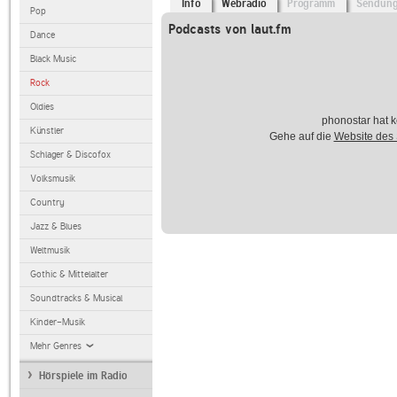
Info
Webradio
Programm
Sendun
Pop
Podcasts von laut.fm
Dance
Black Music
Rock
Oldies
phonostar hat k
Künstler
Gehe auf die
Website des
Schlager & Discofox
Volksmusik
Country
Jazz & Blues
Weltmusik
Gothic & Mittelalter
Soundtracks & Musical
Kinder-Musik
Mehr Genres
Hörspiele im Radio