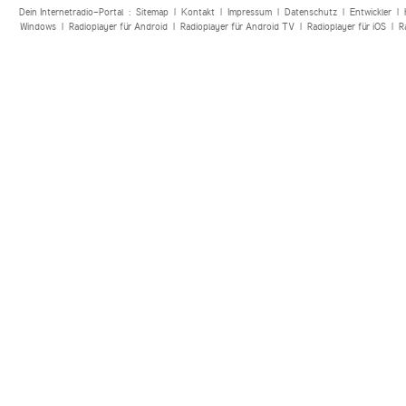
Dein Internetradio-Portal :
Sitemap
|
Kontakt
|
Impressum
|
Datenschutz
|
Entwickler
|
Windows
|
Radioplayer für Android
|
Radioplayer für Android TV
|
Radioplayer für iOS
|
R