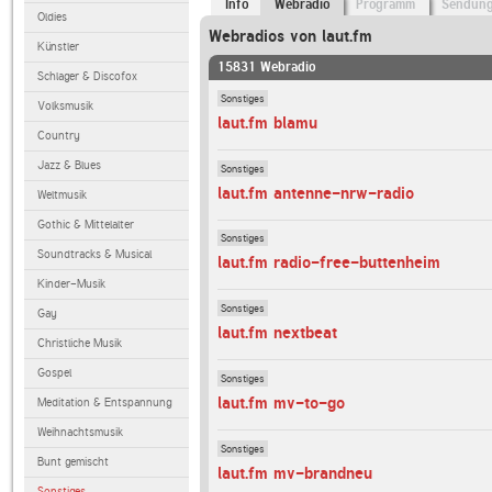
Info
Webradio
Programm
Sendun
Oldies
Webradios von laut.fm
Künstler
15831 Webradio
Schlager & Discofox
Sonstiges
Volksmusik
laut.fm blamu
Country
Jazz & Blues
Sonstiges
laut.fm antenne-nrw-radio
Weltmusik
Gothic & Mittelalter
Sonstiges
Soundtracks & Musical
laut.fm radio-free-buttenheim
Kinder-Musik
Sonstiges
Gay
laut.fm nextbeat
Christliche Musik
Gospel
Sonstiges
laut.fm mv-to-go
Meditation & Entspannung
Weihnachtsmusik
Sonstiges
Bunt gemischt
laut.fm mv-brandneu
Sonstiges