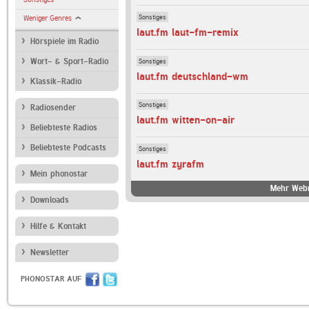
Sonstiges
Weniger Genres
laut.fm laut-fm-remix
Hörspiele im Radio
Sonstiges
Wort- & Sport-Radio
laut.fm deutschland-wm
Klassik-Radio
Sonstiges
Radiosender
laut.fm witten-on-air
Beliebteste Radios
Beliebteste Podcasts
Sonstiges
laut.fm zyrafm
Mein phonostar
Mehr Webr
Downloads
Hilfe & Kontakt
Newsletter
PHONOSTAR AUF