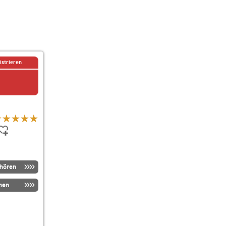
istrieren
nhören
men