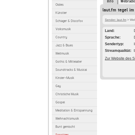
Info
Webradi
Oldies
laut.fm tegel im
Künstler
Sender: laut.fm
> Webr
Schlager & Discofox
Volksmusik
Land
Country
Sprache
Sendertyp
Jazz & Blues
Streamqualität
Weltmusik
Zur Website des 
Gothic & Mittelalter
Soundtracks & Musical
Kinder-Musik
Gay
Christliche Musik
Gospel
Meditation & Entspannung
Weihnachtsmusik
Bunt gemischt
Sonstiges