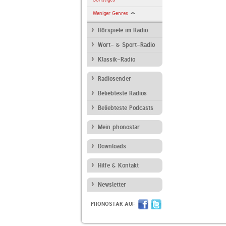
Weniger Genres
Hörspiele im Radio
Wort- & Sport-Radio
Klassik-Radio
Radiosender
Beliebteste Radios
Beliebteste Podcasts
Mein phonostar
Downloads
Hilfe & Kontakt
Newsletter
PHONOSTAR AUF