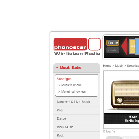
D
SWR
Top 10
Bade
Zuletzt
Würt
Home
>
Musik
>
Sonstig
Musik-Radio
Sonstiges
Musikwünsche
Morningshow etc.
Konzerte & Live-Musik
Pop
Dance
Black Music
© laut.fm
Rock