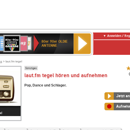
Anmelden / Reg
80er
eutschlandfunk
SWR3
1
WDR
NDR
80er 90er OLDIE
90er
n-
4
2
ANTENNE
OLDIE
temberg
ANTENNE
es
> laut.fm tegel
Sonstiges
laut.fm tegel hören und aufnehmen
Pop, Dance und Schlager.
Jetzt a
Aufneh