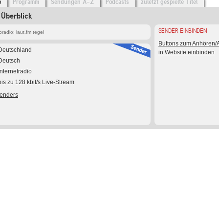
o
Programm
Sendungen A-Z
Podcasts
zuletzt gespielte Titel
 Überblick
SENDER EINBINDEN
adio: laut.fm tegel
Buttons zum Anhören
Deutschland
in Website einbinden
Deutsch
Internetradio
bis zu 128 kbit/s Live-Stream
Senders