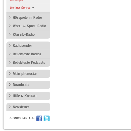
Weniger Genres
Hörspiele im Radio
Wort- & Sport-Radio
Klassik-Radio
Radiosender
Beliebteste Radios
Beliebteste Podcasts
Mein phonostar
Downloads
Hilfe & Kontakt
Newsletter
PHONOSTAR AUF