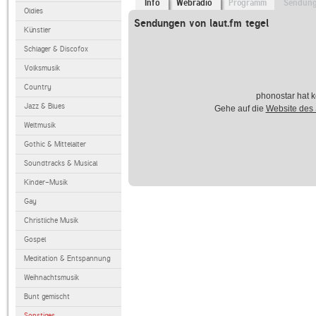
Info
Webradio
Programm
Sendun
Oldies
Sendungen von laut.fm tegel
Künstler
Schlager & Discofox
Volksmusik
Country
phonostar hat k
Jazz & Blues
Gehe auf die
Website des
Weltmusik
Gothic & Mittelalter
Soundtracks & Musical
Kinder-Musik
Gay
Christliche Musik
Gospel
Meditation & Entspannung
Weihnachtsmusik
Bunt gemischt
Sonstiges