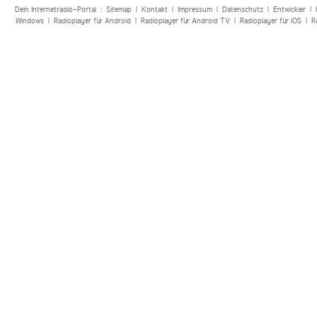
Dein Internetradio-Portal :
Sitemap
|
Kontakt
|
Impressum
|
Datenschutz
|
Entwickler
|
Windows
|
Radioplayer für Android
|
Radioplayer für Android TV
|
Radioplayer für iOS
|
R