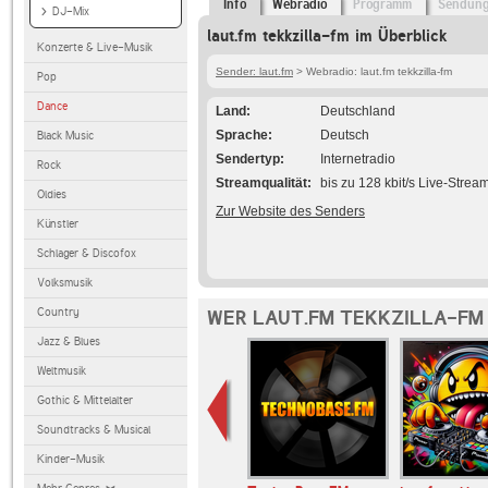
Info
Webradio
Programm
Sendun
DJ-Mix
laut.fm tekkzilla-fm im Überblick
Konzerte & Live-Musik
Sender: laut.fm
> Webradio: laut.fm tekkzilla-fm
Pop
Dance
Land
Deutschland
Sprache
Deutsch
Black Music
Sendertyp
Internetradio
Rock
Streamqualität
bis zu 128 kbit/s Live-Strea
Oldies
Zur Website des Senders
Künstler
Schlager & Discofox
Volksmusik
Country
WER LAUT.FM TEKKZILLA-FM 
Jazz & Blues
Weltmusik
Gothic & Mittelalter
Soundtracks & Musical
Kinder-Musik