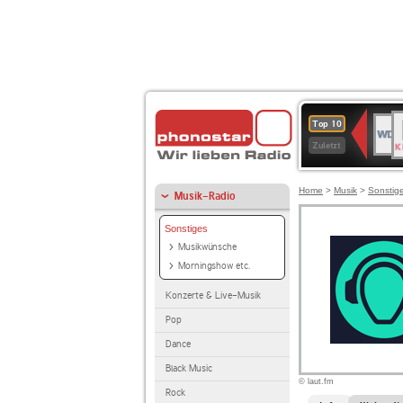
B
WDR
Top 10
K
4
Zuletzt
Home
>
Musik
>
Sonstig
Musik-Radio
Sonstiges
Musikwünsche
Morningshow etc.
Konzerte & Live-Musik
Pop
Dance
Black Music
© laut.fm
Rock