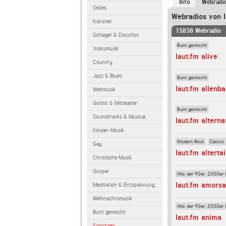
Info
Webradi
Oldies
Webradios von l
Künstler
15838 Webradio
Schlager & Discofox
Bunt gemischt
Volksmusik
laut.fm alive
Country
Jazz & Blues
Bunt gemischt
laut.fm allenb
Weltmusik
Gothic & Mittelalter
Bunt gemischt
Soundtracks & Musical
laut.fm alterna
Kinder-Musik
Modern Rock
Classic
Gay
laut.fm alterta
Christliche Musik
Gospel
Hits der 90er, 2000er 
laut.fm amorsa
Meditation & Entspannung
Weihnachtsmusik
Hits der 90er, 2000er 
Bunt gemischt
laut.fm anima
Sonstiges