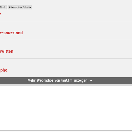
 Rock
Alternative & Indie
e
e-sauerland
ewitten
ophe
Mehr Webradios von laut.fm anzeigen