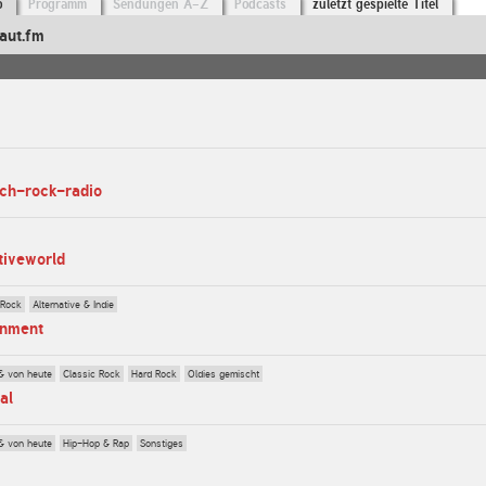
o
Programm
Sendungen A-Z
Podcasts
zuletzt gespielte Titel
aut.fm
ach-rock-radio
tiveworld
 Rock
Alternative & Indie
inment
& von heute
Classic Rock
Hard Rock
Oldies gemischt
al
& von heute
Hip-Hop & Rap
Sonstiges