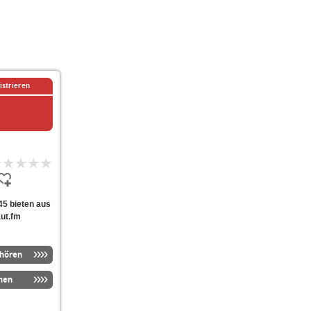
istrieren
345 bieten aus
aut.fm
nhören
men