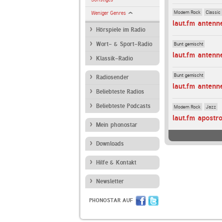
Modern Rock
Classic
Weniger Genres
laut.fm antenn
Hörspiele im Radio
Bunt gemischt
Wort- & Sport-Radio
laut.fm antenn
Klassik-Radio
Bunt gemischt
Radiosender
laut.fm antenn
Beliebteste Radios
Beliebteste Podcasts
Modern Rock
Jazz
laut.fm apostr
Mein phonostar
Downloads
Hilfe & Kontakt
Newsletter
PHONOSTAR AUF