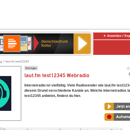
Anmelden / Reg
Deutschlandfunk
R-
ANTENNE
Deutschlandfunk
80er
SWR3
NDR
WDR
SWR
Deutschlandfunk
Kultur
LASSIK
BAYERN
90er
2
2
Kultur
Kultur
OLDIE
ANTENNE
es
> laut.fm test12345
Sonstiges
laut.fm test12345 Webradio
Internetradio ist vielfältig. Viele Radiosender wie laut.fm test12
diesem Grund verschiedene Kanäle an. Welche Internetradios l
test12345 anbietet, findest du hier.
Jetzt a
Aufneh