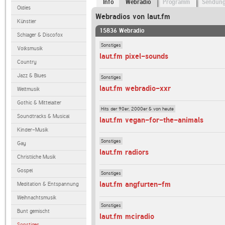
Info
Webradio
Programm
Sendun
Oldies
Webradios von laut.fm
Künstler
15836 Webradio
Schlager & Discofox
Sonstiges
Volksmusik
laut.fm pixel-sounds
Country
Jazz & Blues
Sonstiges
laut.fm webradio-xxr
Weltmusik
Gothic & Mittelalter
Hits der 90er, 2000er & von heute
Soundtracks & Musical
laut.fm vegan-for-the-animals
Kinder-Musik
Sonstiges
Gay
laut.fm radiors
Christliche Musik
Gospel
Sonstiges
laut.fm angfurten-fm
Meditation & Entspannung
Weihnachtsmusik
Sonstiges
Bunt gemischt
laut.fm mciradio
Sonstiges