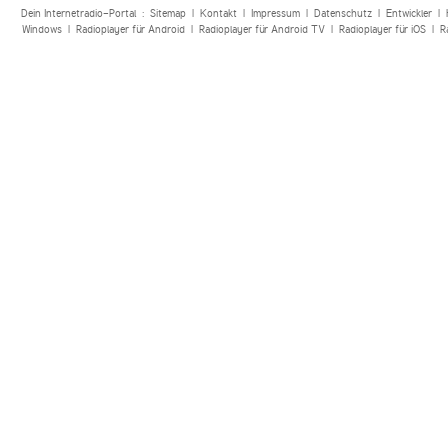
Dein Internetradio-Portal :
Sitemap
|
Kontakt
|
Impressum
|
Datenschutz
|
Entwickler
|
Windows
|
Radioplayer für Android
|
Radioplayer für Android TV
|
Radioplayer für iOS
|
R