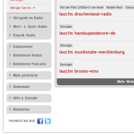
Hits der 90er, 2000er & von heute
Modern Rock
Classi
Weniger Genres
laut.fm drachenland-radio
Hörspiele im Radio
Sonstiges
Wort- & Sport-Radio
laut.fm handsupandmore-de
Klassik-Radio
Sonstiges
Radiosender
laut.fm musikstube-mecklenburg
Beliebteste Radios
Beliebteste Podcasts
Sonstiges
laut.fm brosim-eins
Mein phonostar
Mehr Webr
Downloads
Hilfe & Kontakt
Newsletter
PHONOSTAR AUF