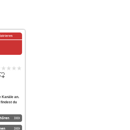
istrieren
 Kanäle an.
 findest du
nhören
men