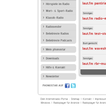
laut.fm pantiri
Hörspiele im Radio
Wort- & Sport-Radio
Sonstiges
Klassik-Radio
laut.fm radio
Radiosender
Sonstiges
laut.fm test-s
Beliebteste Radios
Beliebteste Podcasts
Bunt gemischt
laut.fm wavesh
Mein phonostar
Downloads
Sonstiges
laut.fm rbr-mu
Hilfe & Kontakt
Newsletter
PHONOSTAR AUF
Dein Internetradio-Portal :
Sitemap
|
Kontakt
|
Impressu
Windows
|
Radioplayer für Android
|
Radioplayer für Andr