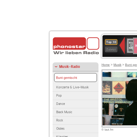
S
80er
Top 10
90er
Zuletzt
OLDI
ANT
Home
>
Musik
>
Bunt ge
Musik-Radio
Bunt gemischt
Konzerte & Live-Musik
Pop
Dance
Black Music
Rock
Oldies
© laut.fm
Künstler