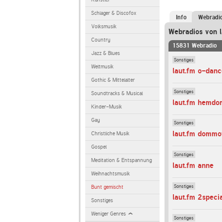
Schlager & Discofox
Info
Webradi
Volksmusik
Webradios von l
Country
15831 Webradio
Jazz & Blues
Sonstiges
Weltmusik
laut.fm o-danc
Gothic & Mittelalter
Sonstiges
Soundtracks & Musical
laut.fm hemdo
Kinder-Musik
Gay
Sonstiges
laut.fm dommo
Christliche Musik
Gospel
Sonstiges
Meditation & Entspannung
laut.fm anne
Weihnachtsmusik
Sonstiges
Bunt gemischt
laut.fm 2speci
Sonstiges
Weniger Genres
Sonstiges