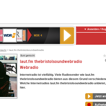
Anmelden / Reg
WDR
WR3
BR-
Deutschlandfunk
NDR
Deutschlandfunk
SWR
4
WDR 4
KLASSIK
2
Kultur
Kultur
E
ENNE
mischt
> laut.fm thebristolsoundwebradio
Bunt gemischt
laut.fm thebristolsoundwebradio
Webradio
Internetradio ist vielfältig. Viele Radiosender wie laut.fm
thebristolsoundwebradio bieten aus diesem Grund verschiedene
Welche Internetradios laut.fm thebristolsoundwebradio anbietet,
hier.
Jetzt a
Aufneh