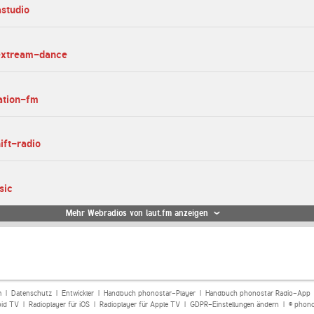
astudio
-extream-dance
tation-fm
ift-radio
sic
Mehr Webradios von laut.fm anzeigen
m
|
Datenschutz
|
Entwickler
|
Handbuch phonostar-Player
|
Handbuch phonostar Radio-App
oid TV
|
Radioplayer für iOS
|
Radioplayer für Apple TV
|
GDPR-Einstellungen ändern
| © phono