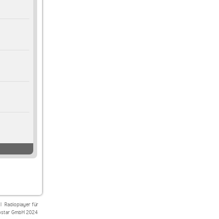
|
Radioplayer für
star GmbH 2024