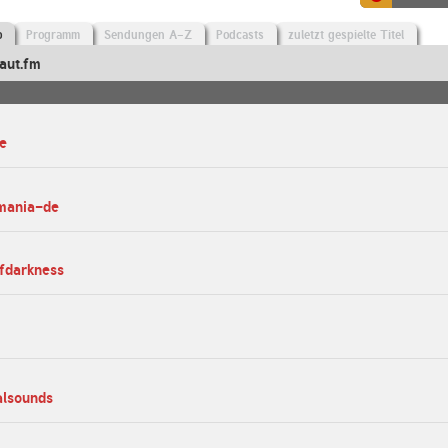
o
Programm
Sendungen A-Z
Podcasts
zuletzt gespielte Titel
aut.fm
e
mania-de
fdarkness
alsounds