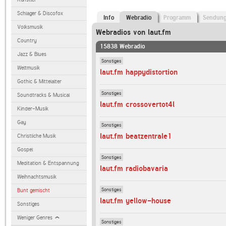
Schlager & Discofox
Info
Webradio
Programm
Sendun
Volksmusik
Webradios von laut.fm
Country
15838 Webradio
Jazz & Blues
Sonstiges
Weltmusik
laut.fm happydistortion
Gothic & Mittelalter
Sonstiges
Soundtracks & Musical
laut.fm crossovertot4l
Kinder-Musik
Gay
Sonstiges
laut.fm beatzentrale1
Christliche Musik
Gospel
Sonstiges
Meditation & Entspannung
laut.fm radiobavaria
Weihnachtsmusik
Sonstiges
Bunt gemischt
laut.fm yellow-house
Sonstiges
Weniger Genres
Sonstiges