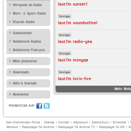
laut.fm sunset1
Hörspiele im Radio
Wort- & Sport-Radio
Sonstiges
Klassik-Radio
laut.fm soundsofmel
Radiosender
Sonstiges
laut.fm radio-yea
Beliebteste Radios
Beliebteste Podcasts
Sonstiges
laut.fm monyqa
Mein phonostar
Downloads
Sonstiges
laut.fm lovis-live
Hilfe & Kontakt
Mehr Webr
Newsletter
PHONOSTAR AUF
Dein Internetradio-Portal :
Sitemap
|
Kontakt
|
Impressum
|
Datenschutz
|
Entwickler
|
Windows
|
Radioplayer für Android
|
Radioplayer für Android TV
|
Radioplayer für iOS
|
R