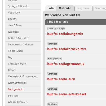
Schlager & Discofox
Info
Webradio
Programm
Sendun
Volksmusik
Webradios von laut.fm
Country
15831 Webradio
Jazz & Blues
Chillout & Lounge
Weltmusik
laut.fm radioloungemix
Gothic & Mittelalter
Sonstiges
Soundtracks & Musical
laut.fm radiokarnevalmix
Kinder-Musik
Gay
Bunt gemischt
laut.fm radiogermanmix
Christliche Musik
Gospel
Sonstiges
Meditation & Entspannung
laut.fm radio-mrn
Weihnachtsmusik
Sonstiges
Bunt gemischt
laut.fm radio-alterkessel
Sonstiges
Weniger Genres
Sonstiges