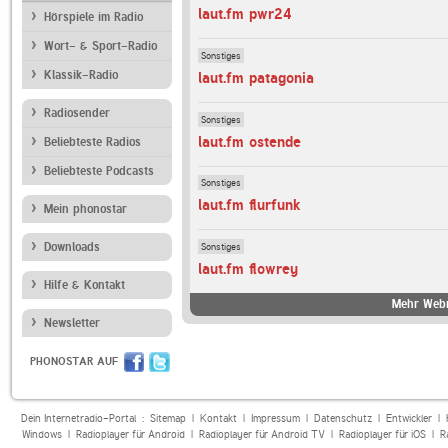
laut.fm pwr24
Hörspiele im Radio
Wort- & Sport-Radio
Sonstiges
Klassik-Radio
laut.fm patagonia
Radiosender
Sonstiges
laut.fm ostende
Beliebteste Radios
Beliebteste Podcasts
Sonstiges
laut.fm flurfunk
Mein phonostar
Downloads
Sonstiges
laut.fm flowrey
Hilfe & Kontakt
Mehr Webr
Newsletter
PHONOSTAR AUF
Dein Internetradio-Portal :
Sitemap
|
Kontakt
|
Impressum
|
Datenschutz
|
Entwickler
|
Windows
|
Radioplayer für Android
|
Radioplayer für Android TV
|
Radioplayer für iOS
|
R