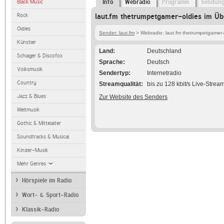
Black Music
Info
Webradio
Programm
Sendun
Rock
laut.fm thetrumpetgamer-oldies im Üb
Oldies
Sender: laut.fm
> Webradio: laut.fm thetrumpetgamer-
Künstler
Land
Deutschland
Schlager & Discofox
Sprache
Deutsch
Volksmusik
Sendertyp
Internetradio
Country
Streamqualität
bis zu 128 kbit/s Live-Strea
Jazz & Blues
Zur Website des Senders
Weltmusik
Gothic & Mittelalter
Soundtracks & Musical
Kinder-Musik
Mehr Genres
Hörspiele im Radio
Wort- & Sport-Radio
Klassik-Radio