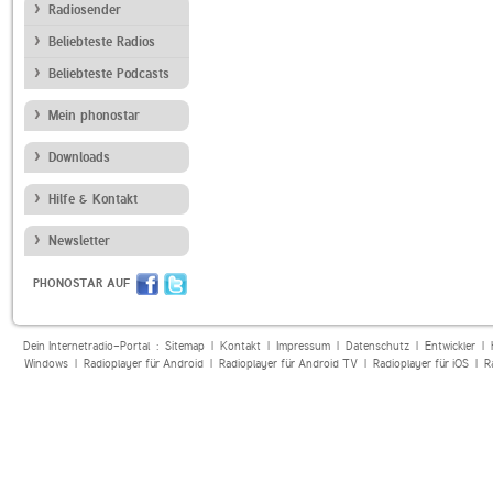
Radiosender
Beliebteste Radios
Beliebteste Podcasts
Mein phonostar
Downloads
Hilfe & Kontakt
Newsletter
PHONOSTAR AUF
Dein Internetradio-Portal :
Sitemap
|
Kontakt
|
Impressum
|
Datenschutz
|
Entwickler
|
Windows
|
Radioplayer für Android
|
Radioplayer für Android TV
|
Radioplayer für iOS
|
R