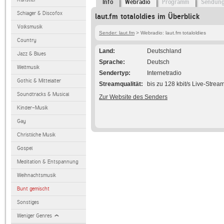
Info
Webradio
Programm
Sendun
Schlager & Discofox
laut.fm totaloldies im Überblick
Volksmusik
Sender: laut.fm
> Webradio: laut.fm totaloldies
Country
Land
Deutschland
Jazz & Blues
Sprache
Deutsch
Weltmusik
Sendertyp
Internetradio
Gothic & Mittelalter
Streamqualität
bis zu 128 kbit/s Live-Strea
Soundtracks & Musical
Zur Website des Senders
Kinder-Musik
Gay
Christliche Musik
Gospel
Meditation & Entspannung
Weihnachtsmusik
Bunt gemischt
Sonstiges
Weniger Genres