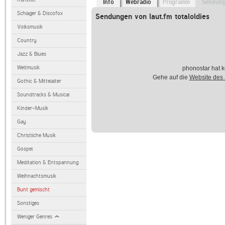
Info
Webradio
Programm
Sendun
Schlager & Discofox
Sendungen von laut.fm totaloldies
Volksmusik
Country
Jazz & Blues
Weltmusik
phonostar hat k
Gehe auf die
Website des
Gothic & Mittelalter
Soundtracks & Musical
Kinder-Musik
Gay
Christliche Musik
Gospel
Meditation & Entspannung
Weihnachtsmusik
Bunt gemischt
Sonstiges
Weniger Genres