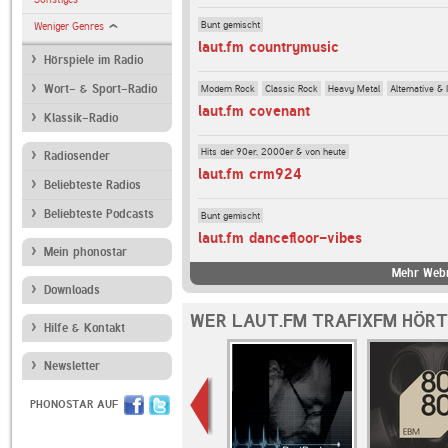
Bunt gemischt
Weniger Genres
laut.fm countrymusic
Hörspiele im Radio
Modern Rock
Classic Rock
Heavy Metal
Alternative & 
Wort- & Sport-Radio
laut.fm covenant
Klassik-Radio
Hits der 90er, 2000er & von heute
Radiosender
laut.fm crm924
Beliebteste Radios
Beliebteste Podcasts
Bunt gemischt
laut.fm dancefloor-vibes
Mein phonostar
Mehr Webr
Downloads
WER LAUT.FM TRAFIXFM HÖRT
Hilfe & Kontakt
Newsletter
PHONOSTAR AUF