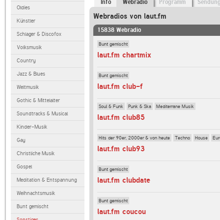
Info
Webradio
Programm
Sendun
Oldies
Webradios von laut.fm
Künstler
15838 Webradio
Schlager & Discofox
Bunt gemischt
Volksmusik
laut.fm chartmix
Country
Jazz & Blues
Bunt gemischt
laut.fm club-f
Weltmusik
Gothic & Mittelalter
Soul & Funk
Punk & Ska
Mediterrane Musik
Soundtracks & Musical
laut.fm club85
Kinder-Musik
Hits der 90er, 2000er & von heute
Techno
House
Eur
Gay
laut.fm club93
Christliche Musik
Gospel
Bunt gemischt
laut.fm clubdate
Meditation & Entspannung
Weihnachtsmusik
Bunt gemischt
Bunt gemischt
laut.fm coucou
Sonstiges