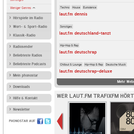
Techno
House
Eurodance
Weniger Genres
laut.fm dennis
Hörspiele im Radio
Sonstiges
Wort- & Sport-Radio
laut.fm deutschland-tanzt
Klassik-Radio
Hip-Hop & Rap
Radiosender
laut.fm deutschrap
Beliebteste Radios
Beliebteste Podcasts
Chillout & Lounge
Hip-Hop & Rap
Deutsche Musik
laut.fm deutschrap-deluxe
Mein phonostar
Mehr Webr
Downloads
WER LAUT.FM TRAFIXFM HÖRT
Hilfe & Kontakt
Newsletter
PHONOSTAR AUF