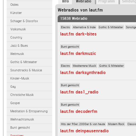
Info
Webradio
Programm
Sendun
Oldies
Webradios von laut.fm
Künstler
15838 Webradio
Schlager & Discofox
Electro
Alternative & Indie
Gothic & Mittelalter
Sonstig
Volksmusik
laut.fm dark-bites
Country
Jazz & Blues
Bunt gemischt
laut.fm darkmuzic
Weltmusik
Gothic & Mittelalter
Electro
Mediterrane Musik
Gothic & Mittelalter
Soundtracks & Musical
laut.fm darksynthradio
Kinder-Musik
Bunt gemischt
Gay
laut.fm das1_radio
Christliche Musik
Gospel
Bunt gemischt
laut.fm decoderfm
Meditation & Entspannung
Weihnachtsmusik
Hits der 90er, 2000er & von heute
Modern Rock
Classi
Bunt gemischt
laut.fm deinpausenradio
Sonstiges