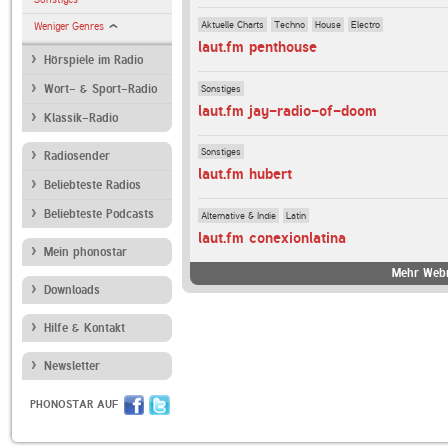
Aktuelle Charts
Techno
House
Electro
Weniger Genres
laut.fm penthouse
Hörspiele im Radio
Sonstiges
Wort- & Sport-Radio
laut.fm jay-radio-of-doom
Klassik-Radio
Sonstiges
Radiosender
laut.fm hubert
Beliebteste Radios
Beliebteste Podcasts
Alternative & Indie
Latin
laut.fm conexionlatina
Mein phonostar
Mehr Webr
Downloads
Hilfe & Kontakt
Newsletter
PHONOSTAR AUF