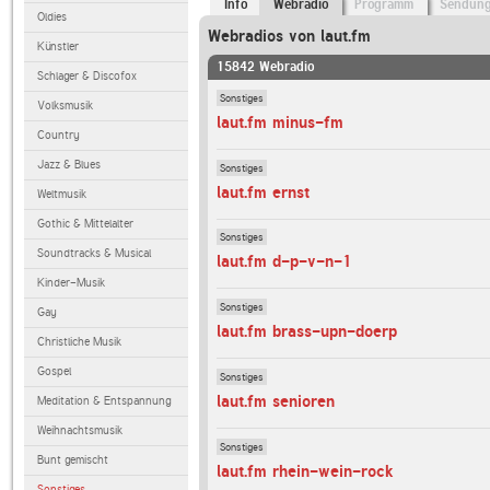
Info
Webradio
Programm
Sendun
Oldies
Webradios von laut.fm
Künstler
15842 Webradio
Schlager & Discofox
Sonstiges
Volksmusik
laut.fm minus-fm
Country
Jazz & Blues
Sonstiges
laut.fm ernst
Weltmusik
Gothic & Mittelalter
Sonstiges
Soundtracks & Musical
laut.fm d-p-v-n-1
Kinder-Musik
Sonstiges
Gay
laut.fm brass-upn-doerp
Christliche Musik
Gospel
Sonstiges
laut.fm senioren
Meditation & Entspannung
Weihnachtsmusik
Sonstiges
Bunt gemischt
laut.fm rhein-wein-rock
Sonstiges