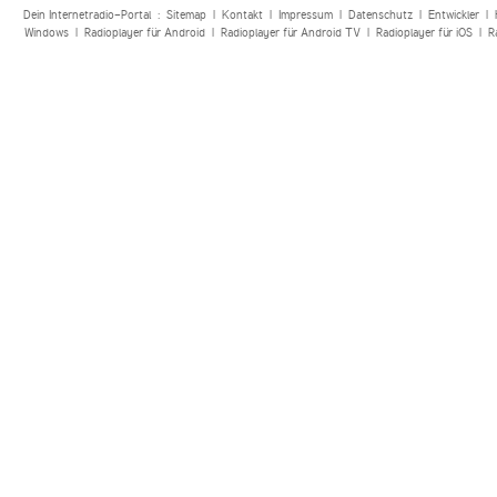
Dein Internetradio-Portal :
Sitemap
|
Kontakt
|
Impressum
|
Datenschutz
|
Entwickler
|
Windows
|
Radioplayer für Android
|
Radioplayer für Android TV
|
Radioplayer für iOS
|
R