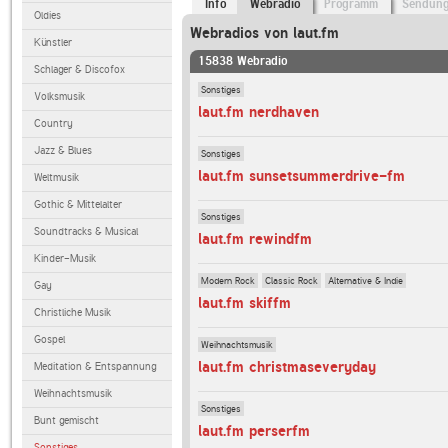
Info
Webradio
Programm
Sendun
Oldies
Webradios von laut.fm
Künstler
15838 Webradio
Schlager & Discofox
Sonstiges
Volksmusik
laut.fm nerdhaven
Country
Jazz & Blues
Sonstiges
laut.fm sunsetsummerdrive-fm
Weltmusik
Gothic & Mittelalter
Sonstiges
Soundtracks & Musical
laut.fm rewindfm
Kinder-Musik
Modern Rock
Classic Rock
Alternative & Indie
Gay
laut.fm skiffm
Christliche Musik
Gospel
Weihnachtsmusik
laut.fm christmaseveryday
Meditation & Entspannung
Weihnachtsmusik
Sonstiges
Bunt gemischt
laut.fm perserfm
Sonstiges