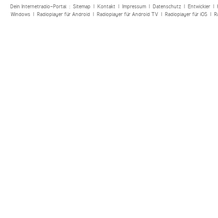
Dein Internetradio-Portal :
Sitemap
|
Kontakt
|
Impressum
|
Datenschutz
|
Entwickler
|
Windows
|
Radioplayer für Android
|
Radioplayer für Android TV
|
Radioplayer für iOS
|
R