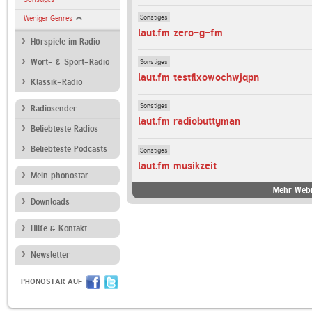
Sonstiges
Weniger Genres
laut.fm zero-g-fm
Hörspiele im Radio
Sonstiges
Wort- & Sport-Radio
laut.fm testflxowochwjqpn
Klassik-Radio
Sonstiges
Radiosender
laut.fm radiobuttyman
Beliebteste Radios
Beliebteste Podcasts
Sonstiges
laut.fm musikzeit
Mein phonostar
Mehr Webr
Downloads
Hilfe & Kontakt
Newsletter
PHONOSTAR AUF