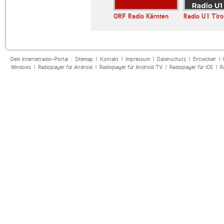
ORF Radio Kärnten
Radio U1 Tiro
Dein Internetradio-Portal :
Sitemap
|
Kontakt
|
Impressum
|
Datenschutz
|
Entwickler
|
Windows
|
Radioplayer für Android
|
Radioplayer für Android TV
|
Radioplayer für iOS
|
R