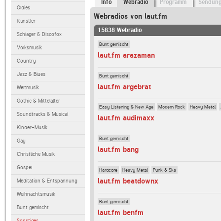
Info
Webradio
Programm
Sendun
Oldies
Webradios von laut.fm
Künstler
15838 Webradio
Schlager & Discofox
Bunt gemischt
Volksmusik
laut.fm arazaman
Country
Jazz & Blues
Bunt gemischt
laut.fm argebrat
Weltmusik
Gothic & Mittelalter
Easy Listening & New Age
Modern Rock
Heavy Metal
Soundtracks & Musical
laut.fm audimaxx
Kinder-Musik
Bunt gemischt
Gay
laut.fm bang
Christliche Musik
Gospel
Hardcore
Heavy Metal
Punk & Ska
laut.fm beatdownx
Meditation & Entspannung
Weihnachtsmusik
Bunt gemischt
Bunt gemischt
laut.fm benfm
Sonstiges