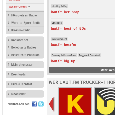
Hip-Hop & Rap
Weniger Genres
laut.fm berlinrap
Hörspiele im Radio
Sonstiges
Wort- & Sport-Radio
laut.fm best_of_80s
Klassik-Radio
Bunt gemischt
Radiosender
laut.fm betafm
Beliebteste Radios
Beliebteste Podcasts
Dubstep & Drum'n'Bass
Reggae & Dancehall
laut.fm big-up
Mein phonostar
Mehr Webr
Downloads
WER LAUT.FM TRUCKER-1 HÖR
Hilfe & Kontakt
Newsletter
PHONOSTAR AUF