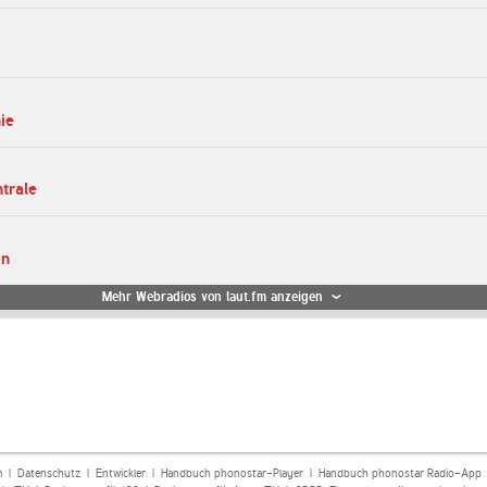
ie
ntrale
in
Mehr Webradios von laut.fm anzeigen
m
|
Datenschutz
|
Entwickler
|
Handbuch phonostar-Player
|
Handbuch phonostar Radio-App