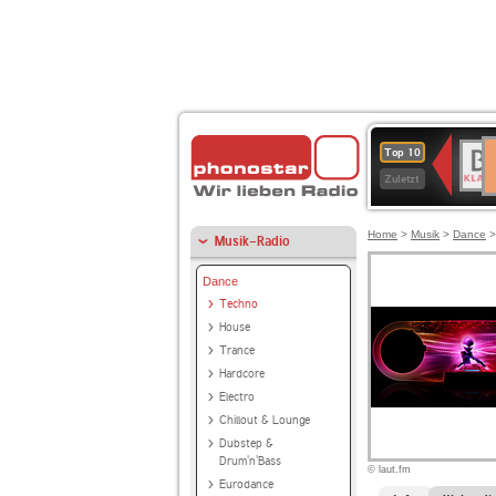
D
BR-
Top 10
Ku
KLAS
Zuletzt
Home
>
Musik
>
Dance
Musik-Radio
Dance
Techno
House
Trance
Hardcore
Electro
Chillout & Lounge
Dubstep &
Drum'n'Bass
© laut.fm
Eurodance