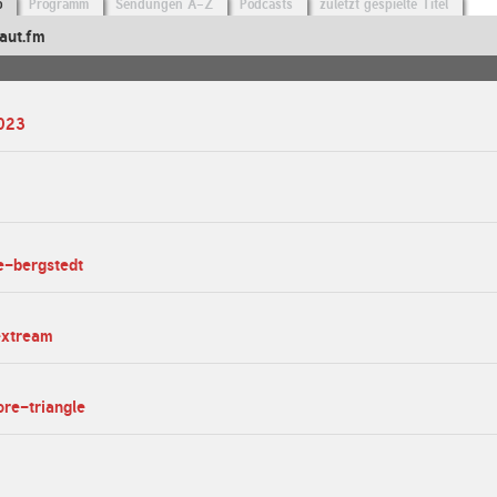
o
Programm
Sendungen A-Z
Podcasts
zuletzt gespielte Titel
aut.fm
2023
e-bergstedt
extream
ore-triangle