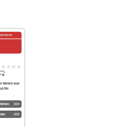
istrieren
ss bieten aus
aut.fm
nhören
men