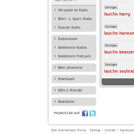
Mehr Genres
Sonstiges
Hörspiele im Radio
laut.fm harry
Wort- & Sport-Radio
Sonstiges
Klassik-Radio
laut.fm harmon
Radiosender
Sonstiges
Beliebteste Radios
laut.fm beatze
Beliebteste Podcasts
Sonstiges
Mein phonostar
laut.fm soultra
Downloads
Hilfe & Kontakt
Newsletter
PHONOSTAR AUF
Dein Internetradio-Portal :
Sitemap
|
Kontakt
|
Impressu