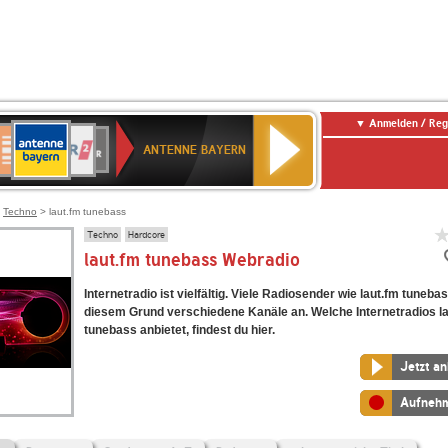
Anmelden / Reg
ANTENNE
eutschlandfunk
WDR
Deutschlandfunk
80er
SWR3
WDR
NDR
SWR
BAYERN
ANTENNE BAYERN
ltur
2
SIK
90er
4
2
Kultur
OLDIE
ANTENNE
>
Techno
> laut.fm tunebass
Techno
Hardcore
laut.fm tunebass Webradio
Internetradio ist vielfältig. Viele Radiosender wie laut.fm tuneba
diesem Grund verschiedene Kanäle an. Welche Internetradios l
tunebass anbietet, findest du hier.
Jetzt a
Aufneh