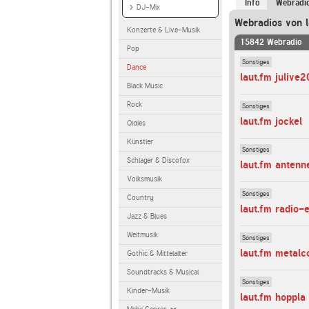
Info
Webradi
DJ-Mix
Webradios von l
Konzerte & Live-Musik
15842 Webradio
Pop
Sonstiges
Dance
laut.fm julive
Black Music
Rock
Sonstiges
laut.fm jockel
Oldies
Künstler
Sonstiges
Schlager & Discofox
laut.fm antenn
Volksmusik
Sonstiges
Country
laut.fm radio-
Jazz & Blues
Weltmusik
Sonstiges
laut.fm metalc
Gothic & Mittelalter
Soundtracks & Musical
Sonstiges
Kinder-Musik
laut.fm hoppla