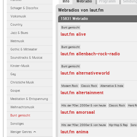
Info
Webradio
Programm
Sendun
Schlager & Discofox
Webradios von laut.fm
Volksmusik
15831 Webradio
Country
Bunt gemischt
Jazz & Blues
laut.fm alive
Weltmusik
Bunt gemischt
Gothic & Mittelalter
laut.fm allenbach-rock-radio
Soundtracks & Musical
Kinder-Musik
Bunt gemischt
laut.fm alternativeworld
Gay
Christliche Musik
Modern Rock
Classic Rock
Alternative & Indie
Gospel
laut.fm altertainment
Meditation & Entspannung
Hits der 90er, 2000er & von heute
Classic Rock
Hard R
Weihnachtsmusik
laut.fm amorsaal
Bunt gemischt
Sonstiges
Hits der 90er, 2000er & von heute
Hip-Hop & Rap
Sons
laut.fm anima
Weniger Genres