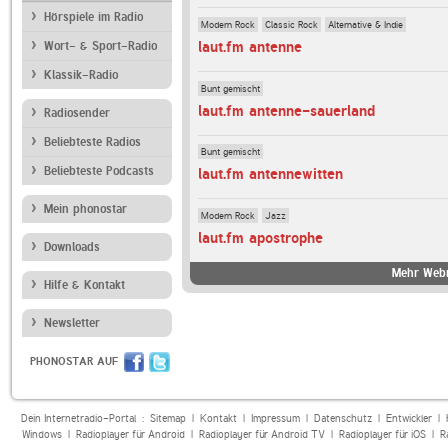
Hörspiele im Radio
Modern Rock
Classic Rock
Alternative & Indie
laut.fm antenne
Wort- & Sport-Radio
Klassik-Radio
Bunt gemischt
laut.fm antenne-sauerland
Radiosender
Beliebteste Radios
Bunt gemischt
Beliebteste Podcasts
laut.fm antennewitten
Mein phonostar
Modern Rock
Jazz
laut.fm apostrophe
Downloads
Mehr Webr
Hilfe & Kontakt
Newsletter
PHONOSTAR AUF
Dein Internetradio-Portal :
Sitemap
|
Kontakt
|
Impressum
|
Datenschutz
|
Entwickler
|
Windows
|
Radioplayer für Android
|
Radioplayer für Android TV
|
Radioplayer für iOS
|
R