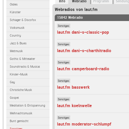
Info
Webradio
Programm
Sendun
Oldies
Webradios von laut.fm
Künstler
15842 Webradio
Schlager & Discofox
Sonstiges
Volksmusik
laut.fm dani-s-classic-pop
Country
Jazz & Blues
Sonstiges
laut.fm dani-s-charthitradio
Weltmusik
Gothic & Mittelalter
Sonstiges
Soundtracks & Musical
laut.fm camperboard-radio
Kinder-Musik
Sonstiges
Gay
laut.fm basswerk
Christliche Musik
Gospel
Sonstiges
laut.fm koelnwelle
Meditation & Entspannung
Weihnachtsmusik
Sonstiges
Bunt gemischt
laut.fm moderator-schlumpf
Sonstiges