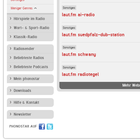
Sonstiges
Weniger Genres
laut.fm ai-radio
Hörspiele im Radio
Sonstiges
Wort- & Sport-Radio
laut.fm suedpfalz-dub-station
Klassik-Radio
Sonstiges
Radiosender
laut.fm schwany
Beliebteste Radios
Beliebteste Podcasts
Sonstiges
laut.fm radiotegel
Mein phonostar
Mehr Webr
Downloads
Hilfe & Kontakt
Newsletter
PHONOSTAR AUF