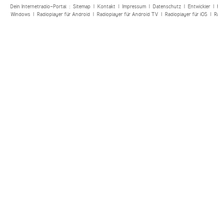
Dein Internetradio-Portal :
Sitemap
|
Kontakt
|
Impressum
|
Datenschutz
|
Entwickler
|
Windows
|
Radioplayer für Android
|
Radioplayer für Android TV
|
Radioplayer für iOS
|
R