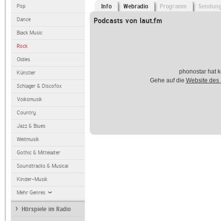
Pop
Info
Webradio
Programm
Sendun
Dance
Podcasts von laut.fm
Black Music
Rock
Oldies
phonostar hat k
Künstler
Gehe auf die
Website des
Schlager & Discofox
Volksmusik
Country
Jazz & Blues
Weltmusik
Gothic & Mittelalter
Soundtracks & Musical
Kinder-Musik
Mehr Genres
Hörspiele im Radio