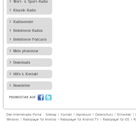
Wort- & Sport-Radio
Klassik-Radio
Radiosender
Beliebteste Radios
Beliebteste Podcasts
Mein phonostar
Downloads
Hilfe & Kontakt
Newsletter
PHONOSTAR AUF
Dein Internetradio-Portal :
Sitemap
|
Kontakt
|
Impressum
|
Datenschutz
|
Entwickler
|
Windows
|
Radioplayer für Android
|
Radioplayer für Android TV
|
Radioplayer für iOS
|
R