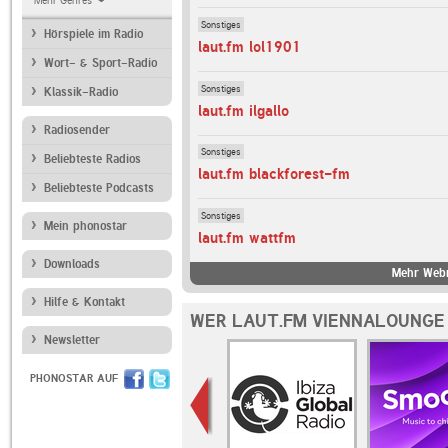
Mehr Genres
Sonstiges
Hörspiele im Radio
laut.fm lol1901
Wort- & Sport-Radio
Sonstiges
Klassik-Radio
laut.fm ilgallo
Radiosender
Sonstiges
Beliebteste Radios
laut.fm blackforest-fm
Beliebteste Podcasts
Sonstiges
Mein phonostar
laut.fm wattfm
Downloads
Mehr Webr
Hilfe & Kontakt
WER LAUT.FM VIENNALOUNGE
Newsletter
PHONOSTAR AUF