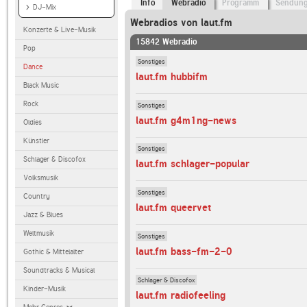
Info
Webradio
Programm
Sendun
DJ-Mix
Webradios von laut.fm
Konzerte & Live-Musik
15842 Webradio
Pop
Sonstiges
Dance
laut.fm hubbifm
Black Music
Rock
Sonstiges
laut.fm g4m1ng-news
Oldies
Künstler
Sonstiges
Schlager & Discofox
laut.fm schlager-popular
Volksmusik
Sonstiges
Country
laut.fm queervet
Jazz & Blues
Weltmusik
Sonstiges
laut.fm bass-fm-2-0
Gothic & Mittelalter
Soundtracks & Musical
Schlager & Discofox
Kinder-Musik
laut.fm radiofeeling