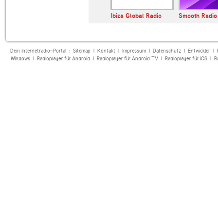
dio
SOUL RADIO
Ibiza Global Radio
Smooth Radio 
Dein Internetradio-Portal :
Sitemap
|
Kontakt
|
Impressum
|
Datenschutz
|
Entwickler
|
Windows
|
Radioplayer für Android
|
Radioplayer für Android TV
|
Radioplayer für iOS
|
R