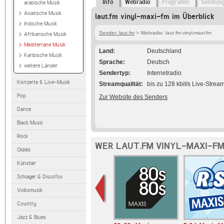
Info
Webradio
Programm
Sendun
arabische Musik
Asiatische Musik
laut.fm vinyl-maxi-fm im Überblick
Indische Musik
Sender: laut.fm
> Webradio: laut.fm vinyl-maxi-fm
Afrikanische Musik
Mediterrane Musik
Land
Deutschland
Karibische Musik
Sprache
Deutsch
weitere Länder
Sendertyp
Internetradio
Konzerte & Live-Musik
Streamqualität
bis zu 128 kbit/s Live-Strea
Pop
Zur Website des Senders
Dance
Black Music
Rock
WER LAUT.FM VINYL-MAXI-FM
Oldies
Künstler
Schlager & Discofox
Volksmusik
Country
Jazz & Blues