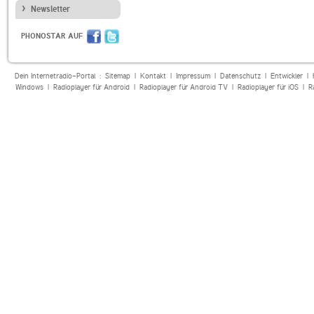
Newsletter
PHONOSTAR AUF
Dein Internetradio-Portal :
Sitemap
|
Kontakt
|
Impressum
|
Datenschutz
|
Entwickler
|
Windows
|
Radioplayer für Android
|
Radioplayer für Android TV
|
Radioplayer für iOS
|
R