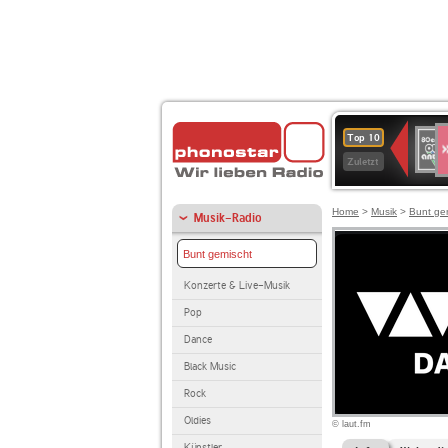
S
80er
Top 10
90er
Zuletzt
OLDI
ANT
Home
>
Musik
>
Bunt ge
Musik-Radio
Bunt gemischt
Konzerte & Live-Musik
Pop
Dance
Black Music
Rock
Oldies
© laut.fm
Künstler