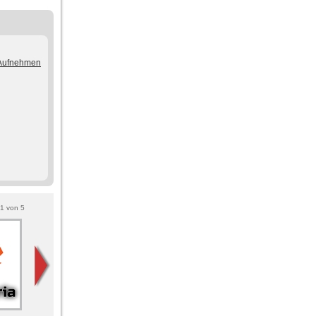
/Aufnehmen
1
von
5