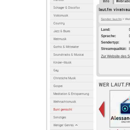
Info
Webradi
Schlager & Discofox
laut.fm vivatvau
Volksmusik
Sender: laut.fm
> Webr
Country
Land
Jazz & Blues
Sprache
Weltmusik
Sendertyp
Gothic & Mittelalter
Streamqualität
Soundtracks & Musical
Zur Website des 
Kinder-Musik
Gay
Christliche Musik
WER LAUT.F
Gospel
Meditation & Entspannung
Weihnachtsmusik
Bunt gemischt
Sonstiges
Weniger Genres