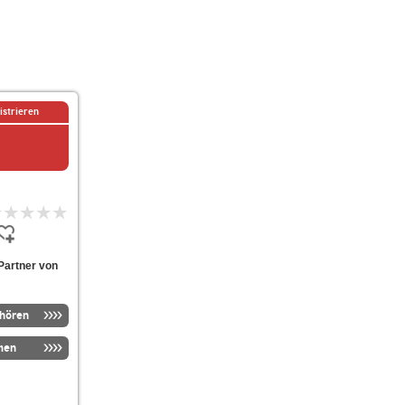
istrieren
Partner von
nhören
men