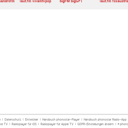
ssandrofm
laut.fm vivamtvpop
bigFM bigGPT
laut.fm foxaustri
m
|
Datenschutz
|
Entwickler
|
Handbuch phonostar-Player
|
Handbuch phonostar Radio-App
oid TV
|
Radioplayer für iOS
|
Radioplayer für Apple TV
|
GDPR-Einstellungen ändern
| © phono