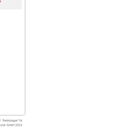
a
Miami Vice Radio
Italia News 24
Cesky rozhlas
Radiožurnál Sport
|
Radioplayer für
star GmbH 2024