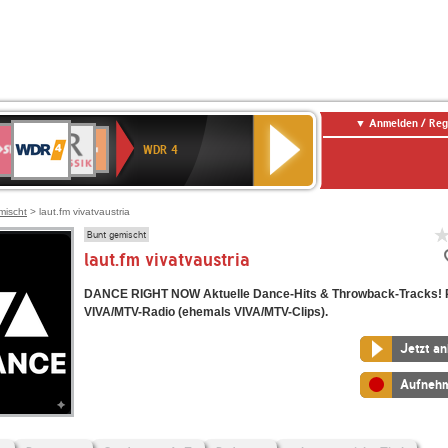
Anmelden / Reg
WDR
WR3
BR-
Deutschlandfunk
NDR
Deutschlandfunk
SWR
4
WDR 4
KLASSIK
2
Kultur
Kultur
E
ENNE
mischt
> laut.fm vivatvaustria
Bunt gemischt
laut.fm vivatvaustria
DANCE RIGHT NOW Aktuelle Dance-Hits & Throwback-Tracks! 
VIVA/MTV-Radio (ehemals VIVA/MTV-Clips).
Jetzt a
Aufneh