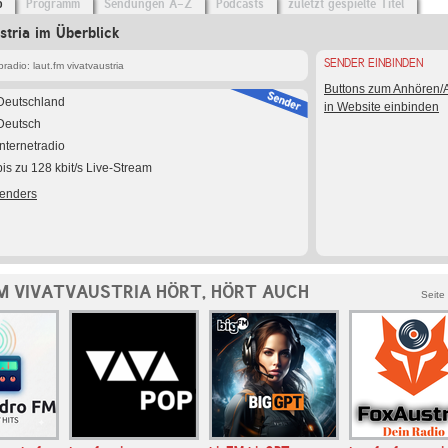
o
Programm
Sendungen A-Z
Podcasts
zuletzt gespielte Titel
stria im Überblick
SENDER EINBINDEN
adio: laut.fm vivatvaustria
Buttons zum Anhören
Deutschland
in Website einbinden
Deutsch
Internetradio
bis zu 128 kbit/s Live-Stream
Senders
M VIVATVAUSTRIA HÖRT, HÖRT AUCH
Seite