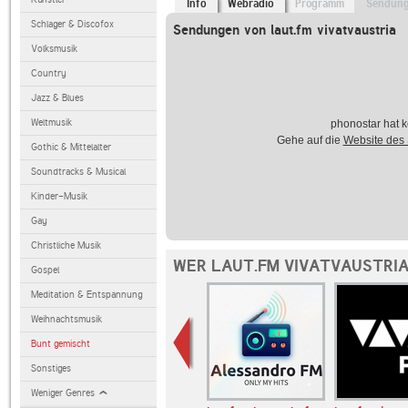
Info
Webradio
Programm
Sendun
Schlager & Discofox
Sendungen von laut.fm vivatvaustria
Volksmusik
Country
Jazz & Blues
Weltmusik
phonostar hat k
Gehe auf die
Website des
Gothic & Mittelalter
Soundtracks & Musical
Kinder-Musik
Gay
Christliche Musik
WER LAUT.FM VIVATVAUSTRIA
Gospel
Meditation & Entspannung
Weihnachtsmusik
Bunt gemischt
Sonstiges
Weniger Genres