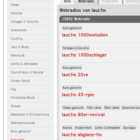
Info
Webradio
Programm
Sendun
Oldies
Webradios von laut.fm
Künstler
15842 Webradio
Schlager & Discofox
Bunt gemischt
Volksmusik
laut.fm 1000melodien
Country
Jazz & Blues
Schlager & Discofox
laut.fm 1000schlager
Weltmusik
Gothic & Mittelalter
Bunt gemischt
Soundtracks & Musical
laut.fm 2live
Kinder-Musik
Bunt gemischt
Gay
laut.fm 45-rpm
Christliche Musik
Gospel
Oldies gemischt
70er Jahre
80er Jahre
Deutsche Mu
laut.fm 80er-revival
Meditation & Entspannung
Weihnachtsmusik
Electro
Modern Rock
Gothic & Mittelalter
Sonstiges
Bunt gemischt
laut.fm abglanz-fm
Sonstiges