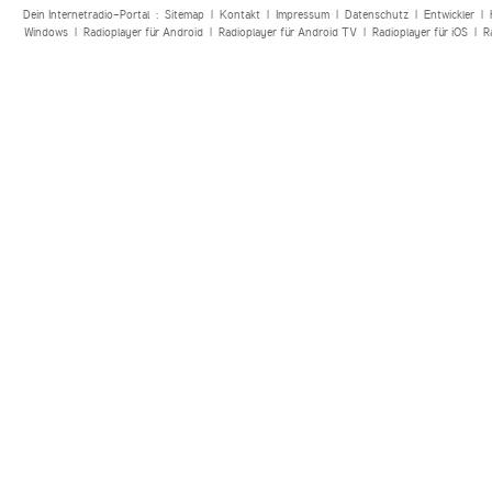
Dein Internetradio-Portal :
Sitemap
|
Kontakt
|
Impressum
|
Datenschutz
|
Entwickler
|
Windows
|
Radioplayer für Android
|
Radioplayer für Android TV
|
Radioplayer für iOS
|
R