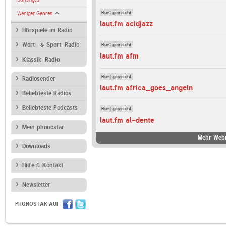
Bunt gemischt
Weniger Genres
laut.fm acidjazz
Hörspiele im Radio
Bunt gemischt
Wort- & Sport-Radio
laut.fm afm
Klassik-Radio
Bunt gemischt
Radiosender
laut.fm africa_goes_angeln
Beliebteste Radios
Beliebteste Podcasts
Bunt gemischt
laut.fm al-dente
Mein phonostar
Mehr Webr
Downloads
Hilfe & Kontakt
Newsletter
PHONOSTAR AUF