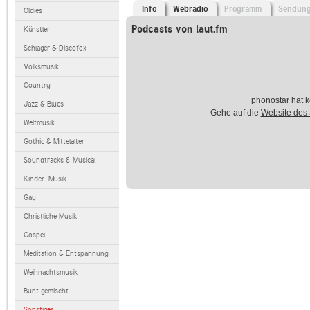
Info
Webradio
Programm
Sendun
Oldies
Podcasts von laut.fm
Künstler
Schlager & Discofox
Volksmusik
Country
phonostar hat k
Jazz & Blues
Gehe auf die
Website des
Weltmusik
Gothic & Mittelalter
Soundtracks & Musical
Kinder-Musik
Gay
Christliche Musik
Gospel
Meditation & Entspannung
Weihnachtsmusik
Bunt gemischt
Sonstiges