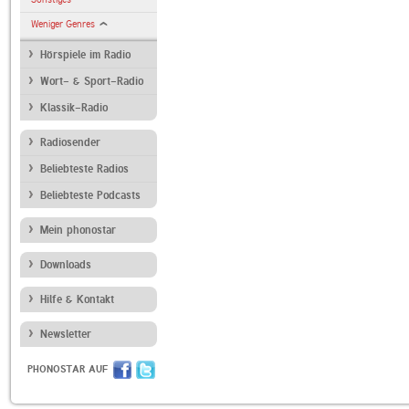
Weniger Genres
Hörspiele im Radio
Wort- & Sport-Radio
Klassik-Radio
Radiosender
Beliebteste Radios
Beliebteste Podcasts
Mein phonostar
Downloads
Hilfe & Kontakt
Newsletter
PHONOSTAR AUF