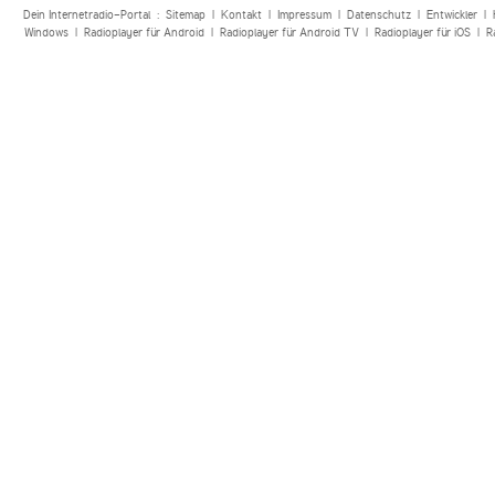
Dein Internetradio-Portal :
Sitemap
|
Kontakt
|
Impressum
|
Datenschutz
|
Entwickler
|
Windows
|
Radioplayer für Android
|
Radioplayer für Android TV
|
Radioplayer für iOS
|
R