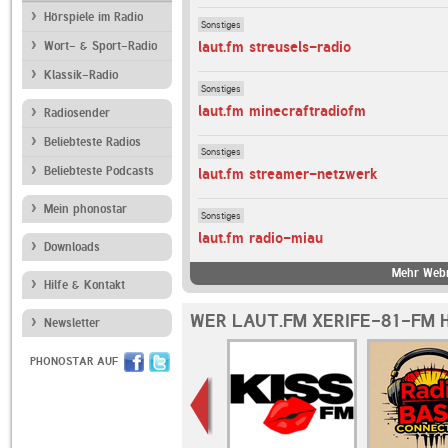
Hörspiele im Radio
Sonstiges
laut.fm streusels-radio
Wort- & Sport-Radio
Klassik-Radio
Sonstiges
laut.fm minecraftradiofm
Radiosender
Beliebteste Radios
Sonstiges
Beliebteste Podcasts
laut.fm streamer-netzwerk
Mein phonostar
Sonstiges
laut.fm radio-miau
Downloads
Mehr Webr
Hilfe & Kontakt
WER LAUT.FM XERIFE-81-FM 
Newsletter
PHONOSTAR AUF