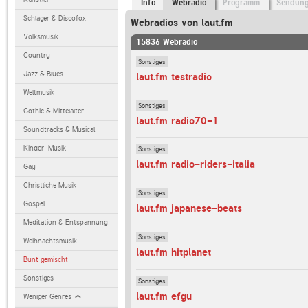
Info
Webradio
Programm
Sendun
Schlager & Discofox
Webradios von laut.fm
Volksmusik
15836 Webradio
Country
Sonstiges
Jazz & Blues
laut.fm testradio
Weltmusik
Sonstiges
Gothic & Mittelalter
laut.fm radio70-1
Soundtracks & Musical
Kinder-Musik
Sonstiges
laut.fm radio-riders-italia
Gay
Christliche Musik
Sonstiges
Gospel
laut.fm japanese-beats
Meditation & Entspannung
Sonstiges
Weihnachtsmusik
laut.fm hitplanet
Bunt gemischt
Sonstiges
Sonstiges
laut.fm efgu
Weniger Genres