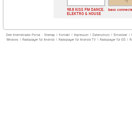
io Blues
RADIO BOB!
98.8 KISS FM DANCE,
bass connecte
ELEKTRO & HOUSE
Dein Internetradio-Portal :
Sitemap
|
Kontakt
|
Impressum
|
Datenschutz
|
Entwickler
|
Windows
|
Radioplayer für Android
|
Radioplayer für Android TV
|
Radioplayer für iOS
|
R