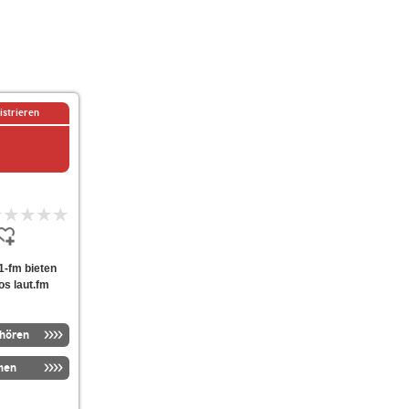
istrieren
81-fm bieten
os laut.fm
nhören
men