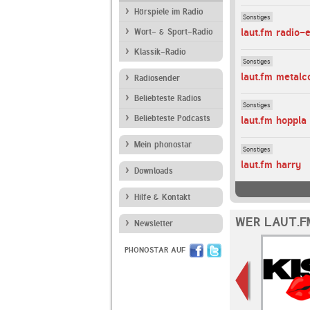
Hörspiele im Radio
Sonstiges
laut.fm radio-
Wort- & Sport-Radio
Klassik-Radio
Sonstiges
laut.fm metalc
Radiosender
Beliebteste Radios
Sonstiges
Beliebteste Podcasts
laut.fm hoppla
Mein phonostar
Sonstiges
laut.fm harry
Downloads
Hilfe & Kontakt
WER LAUT.F
Newsletter
PHONOSTAR AUF