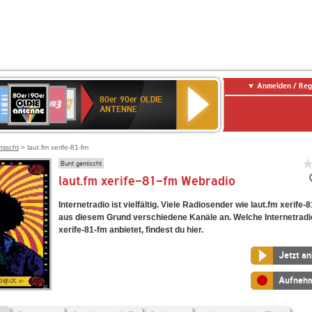
Anmelden / Reg
80er
eutschlandfunk
SWR3
WDR
SWR
80er 90er OLDIE
90er
4
Kultur
ANTENNE
OLDIE
ANTENNE
mischt
> laut.fm xerife-81-fm
Bunt gemischt
laut.fm xerife-81-fm Webradio
Internetradio ist vielfältig. Viele Radiosender wie laut.fm xerife-
aus diesem Grund verschiedene Kanäle an. Welche Internetradi
xerife-81-fm anbietet, findest du hier.
Jetzt a
Aufneh