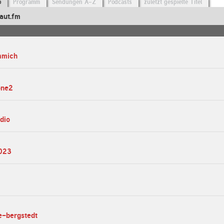
o
Programm
Sendungen A-Z
Podcasts
zuletzt gespielte Titel
aut.fm
mmich
one2
dio
2023
e-bergstedt