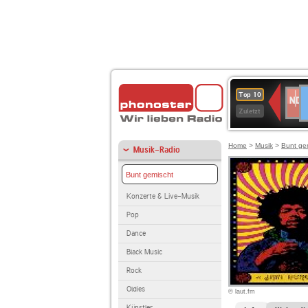
D
NDR
Top 10
2
Zuletzt
Home
>
Musik
>
Bunt ge
Musik-Radio
Bunt gemischt
Konzerte & Live-Musik
Pop
Dance
Black Music
Rock
Oldies
© laut.fm
Künstler