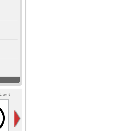
1
von
5