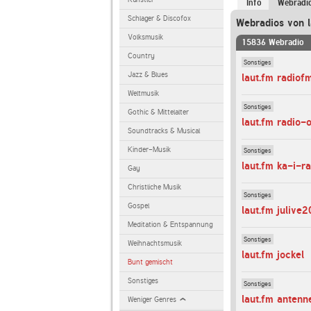
Info
Webradi
Schlager & Discofox
Webradios von l
Volksmusik
15836 Webradio
Country
Sonstiges
Jazz & Blues
laut.fm radiof
Weltmusik
Sonstiges
Gothic & Mittelalter
laut.fm radio-
Soundtracks & Musical
Kinder-Musik
Sonstiges
laut.fm ka-i-ra
Gay
Christliche Musik
Sonstiges
Gospel
laut.fm julive
Meditation & Entspannung
Sonstiges
Weihnachtsmusik
laut.fm jockel
Bunt gemischt
Sonstiges
Sonstiges
laut.fm antenn
Weniger Genres