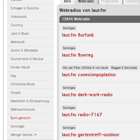
Info
Webradio
Programm
Sendun
Schlager & Discofox
Webradios von laut.fm
Volksmusik
15844 Webradio
Country
Sonstiges
Jazz & Blues
laut.fm flurfunk
Weltmusik
Sonstiges
Gothic & Mittelalter
laut.fm flowrey
Soundtracks & Musical
Kinder-Musik
Hits der 90er, 2000er & von heute
Reggae & Dancehall
laut.fm conexionpoplatino
Gay
Christliche Musik
Sonstiges
Gospel
laut.fm dark-work-radio
Meditation & Entspannung
Sonstiges
Weihnachtsmusik
laut.fm radio-7167
Bunt gemischt
Sonstiges
Sonstiges
laut.fm gartentreff-outdoor
Weniger Genres