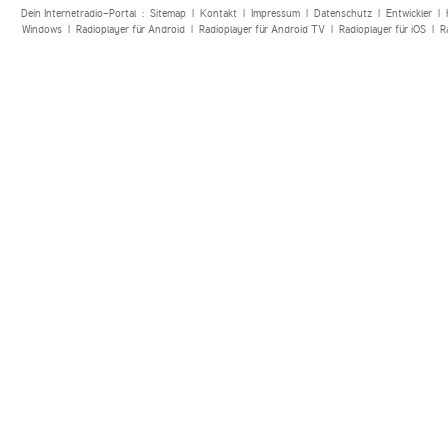
Dein Internetradio-Portal :
Sitemap
|
Kontakt
|
Impressum
|
Datenschutz
|
Entwickler
|
Windows
|
Radioplayer für Android
|
Radioplayer für Android TV
|
Radioplayer für iOS
|
R