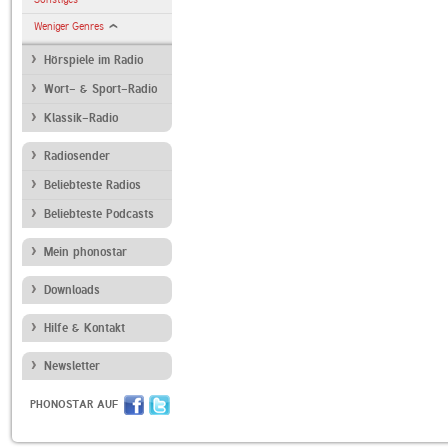
Weniger Genres
Hörspiele im Radio
Wort- & Sport-Radio
Klassik-Radio
Radiosender
Beliebteste Radios
Beliebteste Podcasts
Mein phonostar
Downloads
Hilfe & Kontakt
Newsletter
PHONOSTAR AUF