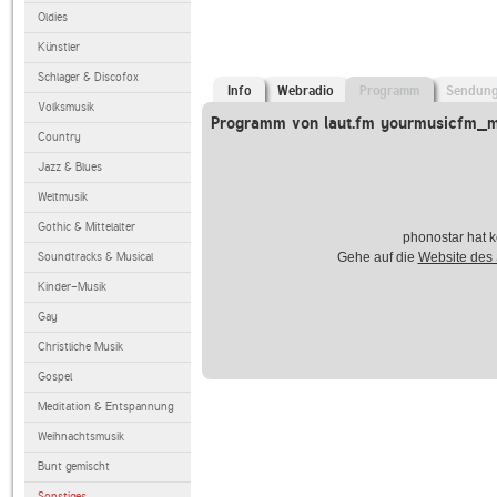
Oldies
Künstler
Schlager & Discofox
Info
Webradio
Programm
Sendun
Volksmusik
Programm von laut.fm yourmusicfm_
Country
Jazz & Blues
Weltmusik
Gothic & Mittelalter
phonostar hat k
Soundtracks & Musical
Gehe auf die
Website des
Kinder-Musik
Gay
Christliche Musik
Gospel
Meditation & Entspannung
Weihnachtsmusik
Bunt gemischt
Sonstiges