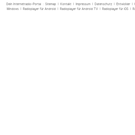
Dein Internetradio-Portal :
Sitemap
|
Kontakt
|
Impressum
|
Datenschutz
|
Entwickler
|
Windows
|
Radioplayer für Android
|
Radioplayer für Android TV
|
Radioplayer für iOS
|
R