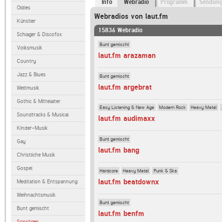
Info
Webradio
Programm
Sendun
Oldies
Webradios von laut.fm
Künstler
15836 Webradio
Schlager & Discofox
Bunt gemischt
Volksmusik
laut.fm arazaman
Country
Jazz & Blues
Bunt gemischt
laut.fm argebrat
Weltmusik
Gothic & Mittelalter
Easy Listening & New Age
Modern Rock
Heavy Metal
Soundtracks & Musical
laut.fm audimaxx
Kinder-Musik
Bunt gemischt
Gay
laut.fm bang
Christliche Musik
Gospel
Hardcore
Heavy Metal
Punk & Ska
laut.fm beatdownx
Meditation & Entspannung
Weihnachtsmusik
Bunt gemischt
Bunt gemischt
laut.fm benfm
Sonstiges