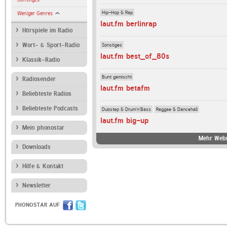
Hip-Hop & Rap
Weniger Genres
laut.fm berlinrap
Hörspiele im Radio
Sonstiges
Wort- & Sport-Radio
laut.fm best_of_80s
Klassik-Radio
Bunt gemischt
Radiosender
laut.fm betafm
Beliebteste Radios
Beliebteste Podcasts
Dubstep & Drum'n'Bass
Reggae & Dancehall
laut.fm big-up
Mein phonostar
Mehr Webr
Downloads
Hilfe & Kontakt
Newsletter
PHONOSTAR AUF