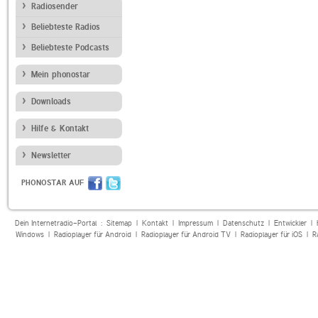
Radiosender
Beliebteste Radios
Beliebteste Podcasts
Mein phonostar
Downloads
Hilfe & Kontakt
Newsletter
PHONOSTAR AUF
Dein Internetradio-Portal :
Sitemap
|
Kontakt
|
Impressum
|
Datenschutz
|
Entwickler
|
Windows
|
Radioplayer für Android
|
Radioplayer für Android TV
|
Radioplayer für iOS
|
R