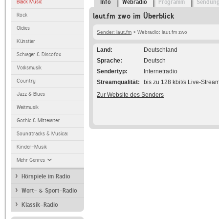
Black Music
Info
Webradio
Programm
Sendun
Rock
laut.fm zwo im Überblick
Oldies
Sender: laut.fm
> Webradio: laut.fm zwo
Künstler
Land
Deutschland
Schlager & Discofox
Sprache
Deutsch
Volksmusik
Sendertyp
Internetradio
Country
Streamqualität
bis zu 128 kbit/s Live-Strea
Jazz & Blues
Zur Website des Senders
Weltmusik
Gothic & Mittelalter
Soundtracks & Musical
Kinder-Musik
Mehr Genres
Hörspiele im Radio
Wort- & Sport-Radio
Klassik-Radio