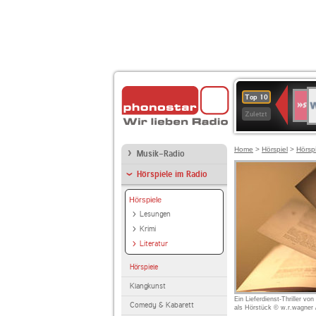
W
SWR
Top 10
4
Zuletzt
Home
>
Hörspiel
>
Hörsp
Musik-Radio
Hörspiele im Radio
Hörspiele
Lesungen
Krimi
Literatur
Hörspiele
Klangkunst
Ein Lieferdienst-Thriller vo
Comedy & Kabarett
als Hörstück © w.r.wagner /