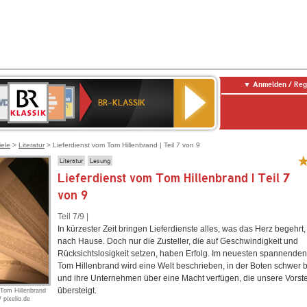
Anmelden / Reg
BR-
DR
Deutschlandfunk
3
Deutschlandfunk
80er
NDR
ANTENNE
SWR
KLASSIK
BR-KLASSIK
Kultur
90er
2
BAYERN
Kultur
OLDIE
ANTENNE
iele
>
Literatur
> Lieferdienst vom Tom Hillenbrand | Teil 7 von 9
Literatur
Lesung
Lieferdienst vom Tom Hillenbrand | Teil 7
von 9
Teil 7/9 |
In kürzester Zeit bringen Lieferdienste alles, was das Herz begehrt, 
nach Hause. Doch nur die Zusteller, die auf Geschwindigkeit und
Rücksichtslosigkeit setzen, haben Erfolg. Im neuesten spannenden 
Tom Hillenbrand wird eine Welt beschrieben, in der Boten schwer 
und ihre Unternehmen über eine Macht verfügen, die unsere Vorste
übersteigt.
n Tom Hillenbrand
 pixelio.de