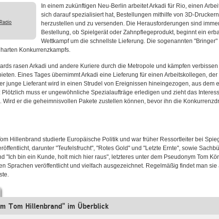
In einem zukünftigen Neu-Berlin arbeitet Arkadi für Rio, einen Arbei
sich darauf spezialisiert hat, Bestellungen mithilfe von 3D-Druckern
 Radio
herzustellen und zu versenden. Die Herausforderungen sind immen
Bestellung, ob Spielgerät oder Zahnpflegeprodukt, beginnt ein er
Wettkampf um die schnellste Lieferung. Die sogenannten "Bringer" 
 harten Konkurrenzkampfs.
rds rasen Arkadi und andere Kuriere durch die Metropole und kämpfen verbissen 
ieten. Eines Tages übernimmt Arkadi eine Lieferung für einen Arbeitskollegen, der
 junge Lieferant wird in einen Strudel von Ereignissen hineingezogen, aus dem 
 Plötzlich muss er ungewöhnliche Spezialaufträge erledigen und zieht das Interes
h. Wird er die geheimnisvollen Pakete zustellen können, bevor ihn die Konkurrenz
 Hillenbrand studierte Europäische Politik und war früher Ressortleiter bei Spieg
röffentlicht, darunter "Teufelsfrucht", "Rotes Gold" und "Letzte Ernte", sowie Sachb
nd "Ich bin ein Kunde, holt mich hier raus", letzteres unter dem Pseudonym Tom Kö
en Sprachen veröffentlicht und vielfach ausgezeichnet. Regelmäßig findet man sie 
ste.
om Tom Hillenbrand" im Überblick