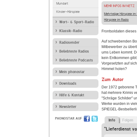
Mundart
MEHR INFOS IM NETZ
Kinder-Hörspiele
Mehrteilige Hörspiele im
Hörspiele im Radio
Wort- & Sport-Radio
Klassik-Radio
Frontsoldaten dieses
Auf schwebenden Boa
Radiosender
Mitbewerber zu überb
Beliebteste Radios
ums Leben kommt. Der
kein Entkommen gibt:
Beliebteste Podcasts
Vorgesetzten auf sic
Himmel holen?
Mein phonostar
Zum Autor
Downloads
Der 1972 geborene Tom
hat mehrere Krimis ve
Hilfe & Kontakt
"Schräge Schilder" u
Werke wurden in viel
Newsletter
SPIEGEL-Bestsellerli
PHONOSTAR AUF
Info
Folgen
"Lieferdienst v