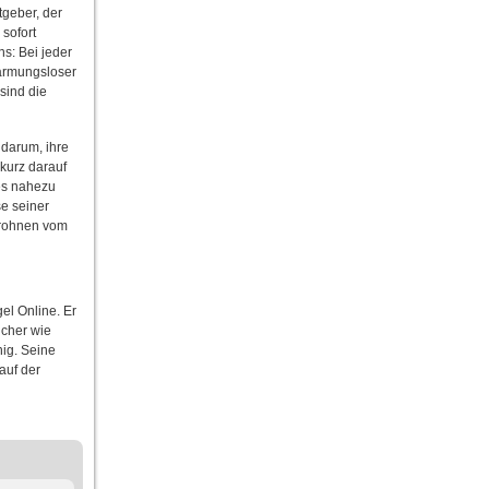
tgeber, der
 sofort
s: Bei jeder
barmungsloser
sind die
darum, ihre
 kurz darauf
es nahezu
se seiner
drohnen vom
el Online. Er
ücher wie
nig. Seine
auf der