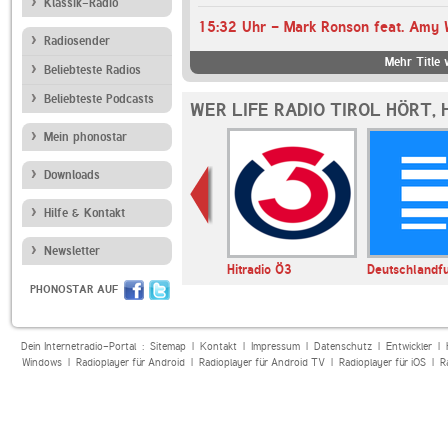
Klassik-Radio
15:32 Uhr - Mark Ronson feat. Amy 
Radiosender
Mehr Title 
Beliebteste Radios
Beliebteste Podcasts
WER LIFE RADIO TIROL HÖRT,
Mein phonostar
Downloads
Hilfe & Kontakt
Newsletter
imatmelodie
1LIVE
Hitradio Ö3
Deutschlandf
PHONOSTAR AUF
Dein Internetradio-Portal :
Sitemap
|
Kontakt
|
Impressum
|
Datenschutz
|
Entwickler
|
Windows
|
Radioplayer für Android
|
Radioplayer für Android TV
|
Radioplayer für iOS
|
R