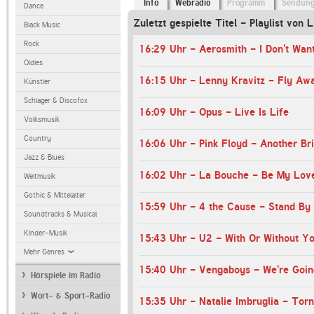
Info
Webradio
Programm
Sendun
Dance
Zuletzt gespielte Titel - Playlist von L
Black Music
Rock
16:29 Uhr - Aerosmith - I Don't Wan
Oldies
16:15 Uhr - Lenny Kravitz - Fly Aw
Künstler
Schlager & Discofox
16:09 Uhr - Opus - Live Is Life
Volksmusik
Country
16:06 Uhr - Pink Floyd - Another Bri
Jazz & Blues
16:02 Uhr - La Bouche - Be My Lov
Weltmusik
Gothic & Mittelalter
15:59 Uhr - 4 the Cause - Stand By
Soundtracks & Musical
Kinder-Musik
15:43 Uhr - U2 - With Or Without Y
Mehr Genres
15:40 Uhr - Vengaboys - We're Goin
Hörspiele im Radio
Wort- & Sport-Radio
15:35 Uhr - Natalie Imbruglia - Torn