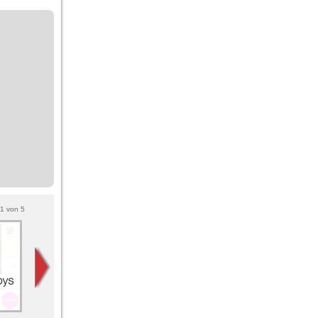
1
von
5