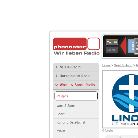
8
Deuts
Top 10
9
Zuletzt
O
A
Home
>
Wort & Sport
>
R
Musik-Radio
Hörspiele im Radio
Wort- & Sport-Radio
Religiös
Wort & Sport
Sport
Kultur & Gesellschaft
Medien
© Lindin