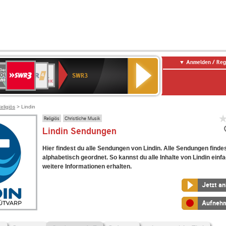
Anmelden / Reg
SWR3
0er
WDR
chlandfunk
NDR
BR-
SWR
SWR3
0er
4
2
KLASSIK
Kultur
LDIE
NTENNE
eligiös
> Lindin
Religiös
Christliche Musik
Lindin Sendungen
Hier findest du alle Sendungen von Lindin. Alle Sendungen finde
alphabetisch geordnet. So kannst du alle Inhalte von Lindin einf
weitere Informationen erhalten.
Jetzt a
Aufneh