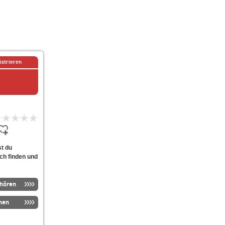
istrieren
st du
ach finden und
nhören
men