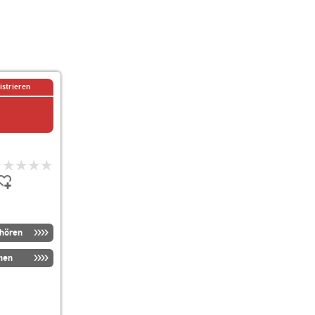
istrieren
nhören
men