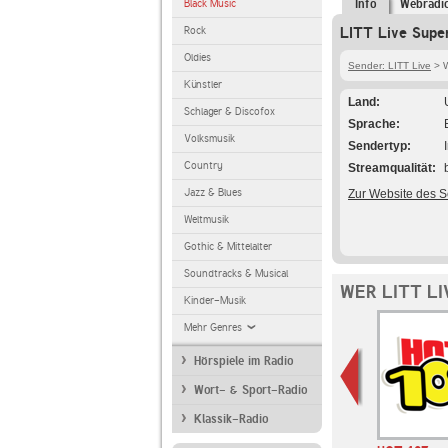
Black Music
Info
Webradi
Rock
LITT Live Super
Oldies
Sender: LITT Live
> W
Künstler
Land
Schlager & Discofox
Sprache
Volksmusik
Sendertyp
Country
Streamqualität
Jazz & Blues
Zur Website des 
Weltmusik
Gothic & Mittelalter
Soundtracks & Musical
WER LITT L
Kinder-Musik
Mehr Genres
Hörspiele im Radio
Wort- & Sport-Radio
Klassik-Radio