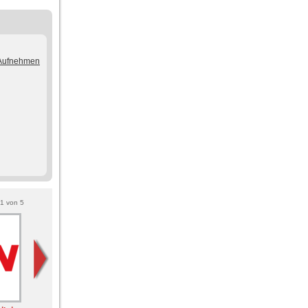
/Aufnehmen
1
von
5