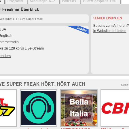
o
Programm
Sendungen A-Z
Podcasts
zuletzt gespielte Titel
 Freak im Überblick
SENDER EINBINDEN
ebradio: LITT Live Super Freak
Buttons zum Anhören
USA
in Website einbinden
Englisch
Internetradio
bis zu 128 kbit/s Live-Stream
Senders
IVE SUPER FREAK HÖRT, HÖRT AUCH
Seite