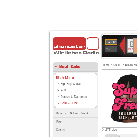
D
BR-
Top 10
Ku
KLAS
Zuletzt
Home
>
Musik
>
Black M
Musik-Radio
Black Music
Hip-Hop & Rap
RnB
Reggae & Dancehall
Soul & Funk
Konzerte & Live-Musik
Pop
Dance
© LITT Live