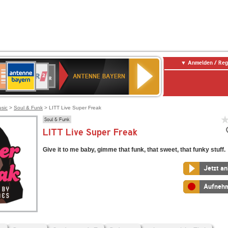
Anmelden / Reg
ANTENNE
eutschlandfunk
WDR
Deutschlandfunk
80er
SWR3
WDR
NDR
SWR
BAYERN
ANTENNE BAYERN
ltur
2
SIK
90er
4
2
Kultur
OLDIE
ANTENNE
usic
>
Soul & Funk
> LITT Live Super Freak
Soul & Funk
LITT Live Super Freak
Give it to me baby, gimme that funk, that sweet, that funky stuff.
Jetzt a
Aufneh