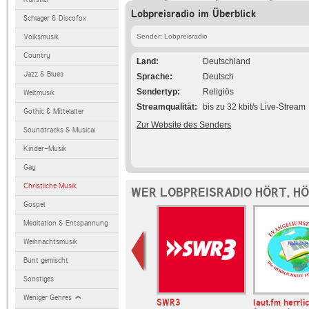
Lobpreisradio im Überblick
Schlager & Discofox
Volksmusik
Sender: Lobpreisradio
Country
Land
Deutschland
Jazz & Blues
Sprache
Deutsch
Sendertyp
Religiös
Weltmusik
Streamqualität
bis zu 32 kbit/s Live-Stream
Gothic & Mittelalter
Zur Website des Senders
Soundtracks & Musical
Kinder-Musik
Gay
Christliche Musik
WER LOBPREISRADIO HÖRT, H
Gospel
Meditation & Entspannung
Weihnachtsmusik
Bunt gemischt
Sonstiges
Weniger Genres
io
laut.fm radio-bremen
SWR3
laut.fm herrli