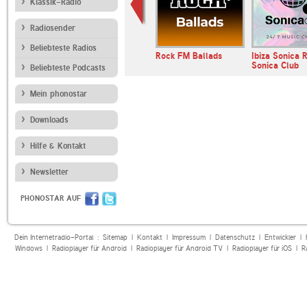
Klassik-Radio
Radiosender
Beliebteste Radios
io Wien
Bayern 1
Rock FM Ballads
Ibiza Sonica 
Sonica Club
Beliebteste Podcasts
Mein phonostar
Downloads
Hilfe & Kontakt
Newsletter
PHONOSTAR AUF
Dein Internetradio-Portal :
Sitemap
|
Kontakt
|
Impressum
|
Datenschutz
|
Entwickler
|
Windows
|
Radioplayer für Android
|
Radioplayer für Android TV
|
Radioplayer für iOS
|
R