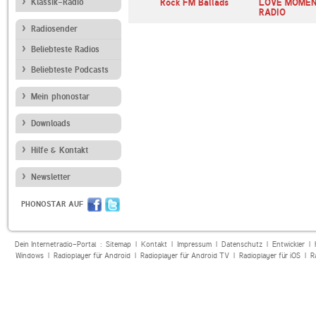
andfunk
Klassik-Radio
Bayern 1
Rock FM Ballads
LOVE MOME
RADIO
Radiosender
Beliebteste Radios
Beliebteste Podcasts
Mein phonostar
Downloads
Hilfe & Kontakt
Newsletter
PHONOSTAR AUF
Dein Internetradio-Portal :
Sitemap
|
Kontakt
|
Impressum
|
Datenschutz
|
Entwickler
|
Windows
|
Radioplayer für Android
|
Radioplayer für Android TV
|
Radioplayer für iOS
|
R