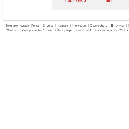
ic FM
WBJC
BBC Radio 3
DR P2
Dein Internetradio-Portal :
Sitemap
|
Kontakt
|
Impressum
|
Datenschutz
|
Entwickler
|
Windows
|
Radioplayer für Android
|
Radioplayer für Android TV
|
Radioplayer für iOS
|
R