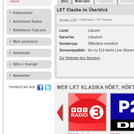
Info
Webradio
Programm
Sendun
Klassik
LRT Klasika im Überblick
Radiosender
Sender: LRT
> Webradio: LRT Klasika
Beliebteste Radios
Beliebteste Podcasts
Land
Litauen
Sprache
Litauisch
Mein phonostar
Sendertyp
Öffentlich-rechtlich
Streamqualität
bis zu 319 kbit/s Live-Strea
Downloads
Zur Website des Senders
Hilfe & Kontakt
Newsletter
WER LRT KLASIKA HÖRT, HÖR
PHONOSTAR AUF