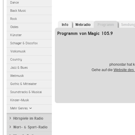
Dance
Black Music
Rock
Info
Webradio
Programm
Sendun
Oldies
Programm von Magic 105.9
Künstler
Schlager & Discofox
Volksmusik
Country
phonostar hat k
Jazz & Blues
Gehe auf die
Website des
Weltmusik
Gothic & Mittelalter
Soundtracks & Musical
Kinder-Musik
Mehr Genres
Hörspiele im Radio
Wort- & Sport-Radio