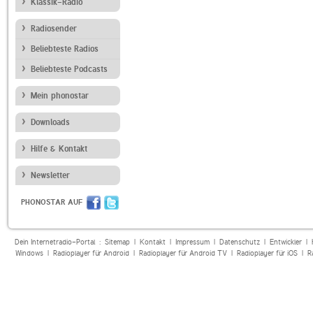
Klassik-Radio
Radiosender
Beliebteste Radios
Beliebteste Podcasts
Mein phonostar
Downloads
Hilfe & Kontakt
Newsletter
PHONOSTAR AUF
Dein Internetradio-Portal :
Sitemap
|
Kontakt
|
Impressum
|
Datenschutz
|
Entwickler
|
Windows
|
Radioplayer für Android
|
Radioplayer für Android TV
|
Radioplayer für iOS
|
R