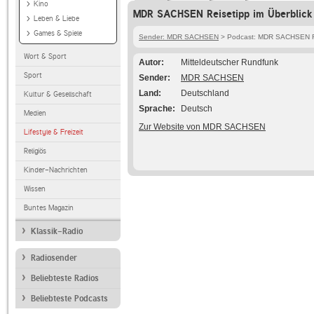
Kino
MDR SACHSEN Reisetipp im Überblick
Leben & Liebe
Games & Spiele
Sender: MDR SACHSEN
> Podcast: MDR SACHSEN R
Wort & Sport
Autor
Mitteldeutscher Rundfunk
Sport
Sender
MDR SACHSEN
Land
Deutschland
Kultur & Gesellschaft
Sprache
Deutsch
Medien
Zur Website von MDR SACHSEN
Lifestyle & Freizeit
Religiös
Kinder-Nachrichten
Wissen
Buntes Magazin
Klassik-Radio
Radiosender
Beliebteste Radios
Beliebteste Podcasts