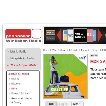
SWR
WDR
NDR
ANTENNE
80er
SWR3
WDR
BR-
Deutschlandfunk
Deutschlandfun
Top 10
Kultur
S
2
2
BAYERN
90er
4
KLASSIK
Kultur
Zuletzt
OLDIE
ANTENNE
Home
>
Wort & Sport
>
Lifestyle & Freizeit
>
Reisen
> MD
Musik-Radio
Reisen
Hörspiele im Radio
MDR SA
Wort- & Sport-Radio
Tipps zum 
Sachsenradi
Lifestyle & Freizeit
hören Sie r
Bildung
Ratgeber
Reisen
Essen & Trinken
Gesundheit, Wellness
& Beauty
Info
Folgen
Mehr