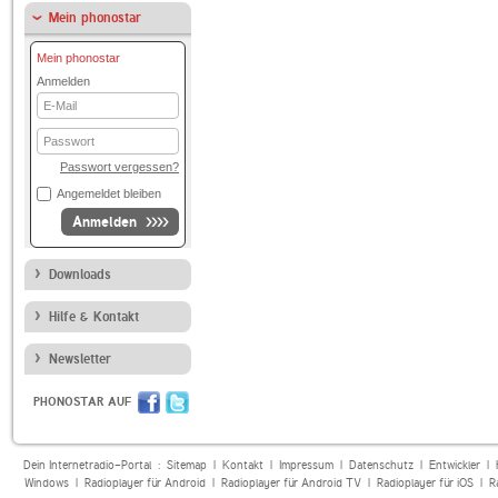
Mein phonostar
Mein phonostar
Anmelden
E-
Mail
Passwort
Passwort vergessen?
Angemeldet bleiben
Anmelden
Downloads
Hilfe & Kontakt
Newsletter
PHONOSTAR AUF
Dein Internetradio-Portal :
Sitemap
|
Kontakt
|
Impressum
|
Datenschutz
|
Entwickler
|
Windows
|
Radioplayer für Android
|
Radioplayer für Android TV
|
Radioplayer für iOS
|
R