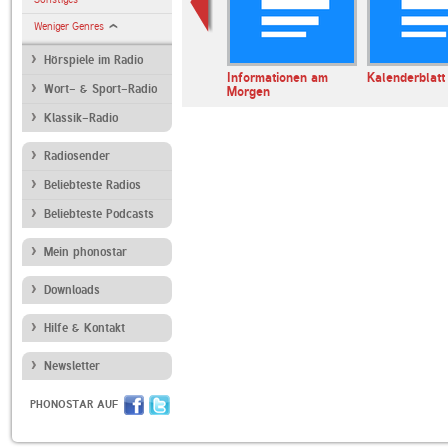
Weniger Genres
Hörspiele im Radio
erl
ARD Radiofestival:
Informationen am
Kalenderblatt
Wort- & Sport-Radio
Jazz
Morgen
Klassik-Radio
Radiosender
Beliebteste Radios
Beliebteste Podcasts
Mein phonostar
Downloads
Hilfe & Kontakt
Newsletter
PHONOSTAR AUF