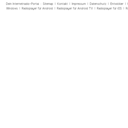
Dein Internetradio-Portal :
Sitemap
|
Kontakt
|
Impressum
|
Datenschutz
|
Entwickler
|
Windows
|
Radioplayer für Android
|
Radioplayer für Android TV
|
Radioplayer für iOS
|
R