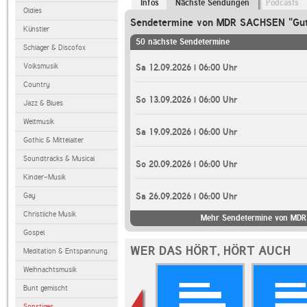
Infos
Nächste Sendungen
Podcasts
Oldies
Sendetermine von MDR SACHSEN "Gut
Künstler
50 nächste Sendetermine
Schlager & Discofox
Volksmusik
Sa 12.09.2026 | 06:00 Uhr
Country
So 13.09.2026 | 06:00 Uhr
Jazz & Blues
Weltmusik
Sa 19.09.2026 | 06:00 Uhr
Gothic & Mittelalter
Soundtracks & Musical
So 20.09.2026 | 06:00 Uhr
Kinder-Musik
Gay
Sa 26.09.2026 | 06:00 Uhr
Christliche Musik
Mehr Sendetermine von MDR
Gospel
WER DAS HÖRT, HÖRT AUCH
Meditation & Entspannung
Weihnachtsmusik
Bunt gemischt
Sonstiges