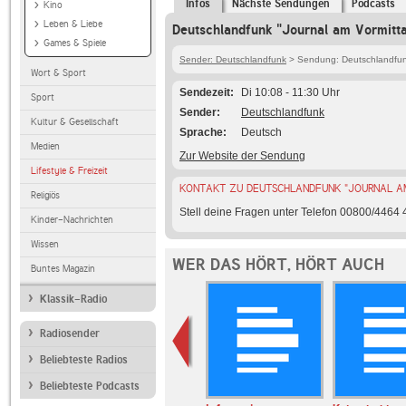
Infos
Nächste Sendungen
Podcasts
Kino
Leben & Liebe
Deutschlandfunk "Journal am Vormitta
Games & Spiele
Sender: Deutschlandfunk
> Sendung: Deutschlandfunk
Wort & Sport
Sendezeit
Di 10:08 - 11:30 Uhr
Sport
Sender
Deutschlandfunk
Kultur & Gesellschaft
Sprache
Deutsch
Medien
Zur Website der Sendung
Lifestyle & Freizeit
KONTAKT ZU DEUTSCHLANDFUNK "JOURNAL AM
Religiös
Stell deine Fragen unter Telefon 00800/4464
Kinder-Nachrichten
Wissen
WER DAS HÖRT, HÖRT AUCH
Buntes Magazin
Klassik-Radio
Radiosender
Beliebteste Radios
Beliebteste Podcasts