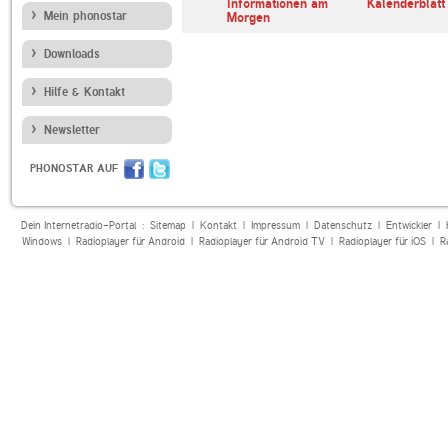
erl
ARD Radiofestival:
Informationen am
Kalenderblatt
Mein phonostar
Jazz
Morgen
Downloads
Hilfe & Kontakt
Newsletter
PHONOSTAR AUF
Dein Internetradio-Portal :
Sitemap
|
Kontakt
|
Impressum
|
Datenschutz
|
Entwickler
|
Windows
|
Radioplayer für Android
|
Radioplayer für Android TV
|
Radioplayer für iOS
|
R